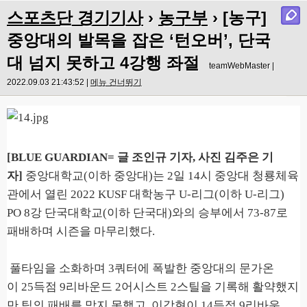
스포츠단 경기기사
›
농구부
› [농구]
중앙대의 발목을 잡은 ‘턴오버’, 단국
대 넘지 못하고 4강행 좌절
teamWebMaster |
2022.09.03 21:43:52 |
메뉴 건너뛰기
[BLUE GUARDIAN=
글 조인규 기자
,
사진 김주은 기
자
]
중앙대학교
(
이하 중앙대
)
는
2
일
14
시 중앙대 청룡체육
관에서 열린
2022 KUSF
대학농구
U-
리그
(
이하
U-
리그
)
PO 8
강 단국대학교
(
이하 단국대
)
와의 승부에서
73-87
로
패배하며 시즌을 마무리했다
.
풀타임을 소화하며
3
쿼터에 폭발한 중앙대의 문가온
이
25
득점
9
리바운드
2
어시스트
2
스틸을 기록해 활약했지
만 팀의 패배를 막지 못했고
,
이강현이
14
득점
9
리바운