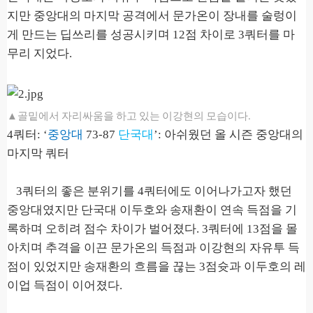
지만 중앙대의 마지막 공격에서 문가온이 장내를 술렁이
게 만드는 딥쓰리를 성공시키며
12
점 차이로
3
쿼터를 마
무리 지었다
.
▲골밑에서 자리싸움을 하고 있는 이강현의 모습이다.
4
쿼터
: ‘
중앙대
73-87
단국대
’: 아쉬웠던 올 시즌 중앙대의
마지막 쿼터
3
쿼터의 좋은 분위기를
4
쿼터에도 이어나가고자 했던
중앙대였지만 단국대 이두호와 송재환이 연속 득점을 기
록하며 오히려 점수 차이가 벌어졌다
. 3
쿼터에
13
점을 몰
아치며 추격을 이끈 문가온의 득점과 이강현의 자유투 득
점이 있었지만 송재환의 흐름을 끊는
3
점슛과 이두호의 레
이업 득점이 이어졌다
.