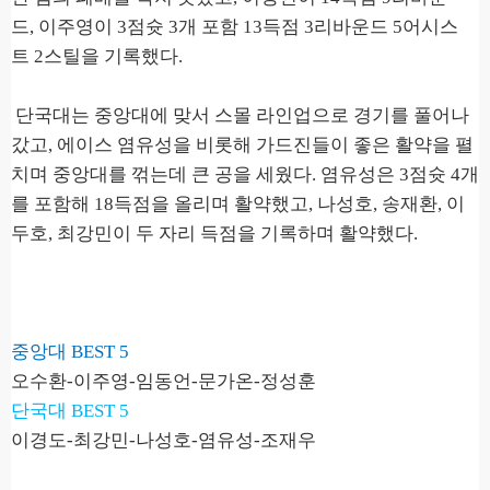
드
,
이주영이
3
점슛
3
개 포함
13
득점
3
리바운드
5
어시스
트
2
스틸을 기록했다
.
단국대는 중앙대에 맞서 스몰 라인업으로 경기를 풀어나
갔고
,
에이스 염유성을 비롯해 가드진들이 좋은 활약을 펼
치며 중앙대를 꺾는데 큰 공을 세웠다
.
염유성은
3
점슛
4
개
를 포함해
18
득점을 올리며 활약했고
,
나성호
,
송재환
,
이
두호
,
최강민이 두 자리 득점을 기록하며 활약했다
.
중앙대
BEST 5
오수환
-
이주영
-
임동언
-
문가온
-
정성훈
단국대
BEST 5
이경도
-
최강민
-
나성호
-
염유성
-
조재우