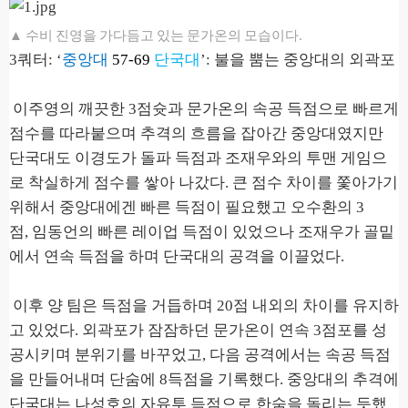
▲ 수비 진영을 가다듬고 있는 문가온의 모습이다.
3
쿼터
: ‘
중앙대
57-69
단국대
’:
불을 뿜는 중앙대의 외곽포
이주영의 깨끗한
3
점슛과 문가온의 속공 득점으로 빠르게
점수를 따라붙으며 추격의 흐름을 잡아간 중앙대였지만
단국대도 이경도가 돌파 득점과 조재우와의 투맨 게임으
로 착실하게 점수를 쌓아 나갔다
.
큰 점수 차이를 쫓아가기
위해서 중앙대에겐 빠른 득점이 필요했고 오수환의
3
점
,
임동언의 빠른 레이업 득점이 있었으나 조재우가 골밑
에서 연속 득점을 하며 단국대의 공격을 이끌었다
.
이후 양 팀은 득점을 거듭하며
20
점 내외의 차이를 유지하
고 있었다
.
외곽포가 잠잠하던 문가온이 연속
3
점포를 성
공시키며 분위기를 바꾸었고
,
다음 공격에서는 속공 득점
을 만들어내며 단숨에
8
득점을 기록했다
.
중앙대의 추격에
단국대는 나성호의 자유투 득점으로 한숨을 돌리는 듯했