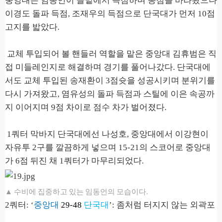
중앙대는 임동언이 골밑에서 득점하며 동점을 바라봤으나
이경도 돌파 득점
,
조재우의 득점으로 단국대가 먼저
10
점
고지를 밟았다
.
교체 투입되어 볼 핸들러 역할을 맡은 중앙대 김휴범은 직
접 미들레인지로 해결하며 경기를 풀어나갔다
.
단국대에
서도 교체 투입된 송재환이
3
점슛을 성공시키며 분위기를
다시 가져왔고
,
염유성의 돌파 득점과 스틸에 이은 속공까
지 이어지며
9
점 차이로 점수 차가 벌어졌다
.
1
쿼터 막바지 단국대에선 나성호
,
중앙대에서 이강현이
자유투
2
구를 깔끔하게 넣으며
15-21
의 스코어로 중앙대
가
6
점 뒤진 채
1
쿼터가 마무리되었다
.
▲ 수비에 집중하고 있는 임동언의 모습이다.
2
쿼터
: ‘
중앙대
29-48
단국대
’:
좀처럼 터지지 않는 외곽포