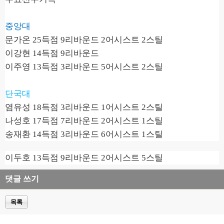
중앙대
문가온
25
득점
9
리바운드
2
어시스트
2
스틸
이강현
14
득점
9
리바운드
이주영
13
득점
3
리바운드
5
어시스트
2
스틸
단국대
염유성
18
득점
3
리바운드
1
어시스트
2
스틸
나성호
17
득점
7
리바운드
2
어시스트
1
스틸
송재환
14
득점
3
리바운드
6
어시스트
1
스틸
이두호
13
득점
9
리바운드
2
어시스트
5
스틸
댓글 쓰기
목록