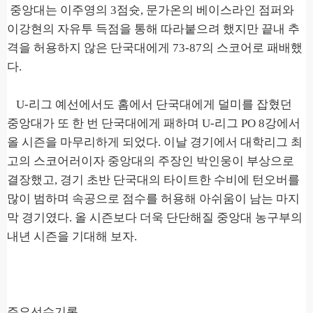
중앙대는 이주영의
3
점슛
,
문가온의 베이스라인 점퍼와
이강현의 자유투 득점을 통해 따라붙으려 했지만 끝내 추
격을 허용하지 않은 단국대에게
73-87
의 스코어로 패배했
다
.
U-
리그 예선에서도 홈에서 단국대에게 덜미를 잡혔던
중앙대가 또 한 번 단국대에게 패하며
U-
리그
PO 8
강에서
올 시즌을 마무리하게 되었다
.
이날 경기에서
대학리그 최
고의 스코어러이자 중앙대의 주장인
박인웅이 부상으로
결장했고,
경기 초반 단국대의 타이트한 수비에 턴오버를
많이 범하며 속공으로 점수를 허용해 아쉬움이 남는 마지
막 경기였다
.
올 시즌보다 더욱 단단해질 중앙대 농구부의
내년 시즌을 기대해 보자
.
주요선수기록