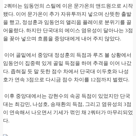
2
쿼터는 임동언의 스틸에 이은 문가온의 앤드원으로 시작
됐다
.
이어 문가온이 추가 자유투까지 넣으며 산뜻한 출발
을 했고
,
정성훈과 임동언의 앨리웁 플레이로 분위기를 끌
어올렸다
.
하지만 단국대의 에이스 염유성이 달아나는
3
점
을 꽂아 넣으며 흐름을 중앙대에게 내어 주지 않았다
.
이어 골밑에서 중앙대 정성훈의 득점과 루즈 볼 상황에서
임동언이 집중력 있게 골밑 득점을 하며 추격을 이어 나갔
다
.
좁혀질 듯 말 듯한 점수 차에서 단국대 이두호와 나성
호가 연속
3
점으로 다시금 점수 차이를
12
점까지 벌렸다
.
이후 중앙대에서는 강현수의 속공 득점이 있었지만 단국
대는 최강민
,
나성호
,
송재환의 득점
,
그리고 염유성의
3
점
이 연속해서 나오면서 기세가 꺾인 채
2
쿼터가 마무리되었
다
.