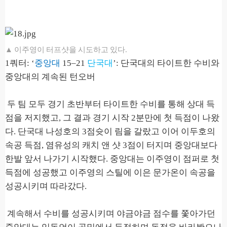
▲ 이주영이 터프샷을 시도하고 있다.
1
쿼터
: ‘
중앙대
15–21
단국대
’:
단국대의 타이트한 수비와
중앙대의 계속된 턴오버
두 팀 모두 경기 초반부터 타이트한 수비를 통해 상대 득
점을 저지했고
,
그
결과 경기 시작
2
분만에 첫 득점이 나왔
다
.
단국대 나성호의
3
점슛이 림을 갈랐고 이어 이두호의
속공 득점
,
염유성의 캐치 앤 샷
3
점이 터지며 중앙대보다
한발 앞서 나가기 시작했다
.
중앙대는 이주영이 점퍼로 첫
득점에 성공했고 이주영의 스틸에 이은 문가온이 속공을
성공시키며 따라갔다
.
계속해서 수비를 성공시키며 야금야금 점수를 쫓아가던