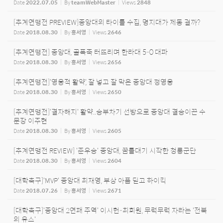
Date
2022.07.05
By
teamWebMaster
Views
2848
[추계연맹전 PREVIEW]중앙대의 타이틀 수집, 명지대가 제동 걸까?
Date
2018.08.30
By
홍서영
Views
2646
[추계연맹전] 중앙대, 골폭죽 터뜨리며 한라대 5-0 대파
Date
2018.08.30
By
홍서영
Views
2656
[추계연맹전]'영웅적 활약', 잘 넣고 잘 막은 중앙대 정영웅
Date
2018.08.30
By
홍서영
Views
2650
[추계연맹전]'결자해지' 활약..승부차기 선방으로 중앙대 결승이끈 수
문장 이주현
Date
2018.08.30
By
홍서영
Views
2605
[추계연맹전 REVIEW] '준우승' 중앙대, 꿈틀대기 시작한 청룡군단
Date
2018.08.30
By
홍서영
Views
2604
[대학축구]'MVP' 중앙대 최재영, 부상 아픔 딛고 하이킥
Date
2018.07.26
By
홍서영
Views
2671
[대학축구]'중앙대 2연패 주역' 이시헌-최희원, 무럭무럭 자라는 '전북
의 유스'