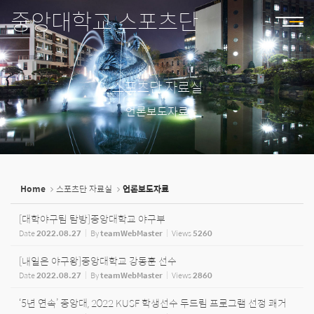
Sketchbook5, 스케치북5
Sketchbook5, 스케치북5
중앙대학교 스포츠단
스포츠단 자료실
언론보도자료
Home
스포츠단 자료실
언론보도자료
[대학야구팀 탐방]중앙대학교 야구부
Date
2022.08.27
By
teamWebMaster
Views
5260
[내일은 야구왕]중앙대학교 강동훈 선수
Date
2022.08.27
By
teamWebMaster
Views
2860
‘5년 연속’ 중앙대, 2022 KUSF 학생선수 두드림 프로그램 선정 쾌거