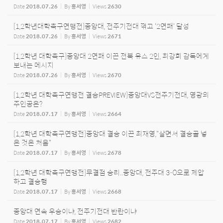
Date
2018.07.26
By
홍서영
Views
2630
[1,2학년대학축구연맹전]중앙대, 전주기전대 꺾고 '2연패' 달성
Date
2018.07.26
By
홍서영
Views
2671
[1,2학년 대학축구]중앙대 2연패 이끈 전북 유스 2인, 최강희 감독에게
보내는 메시지
Date
2018.07.26
By
홍서영
Views
2670
[1,2학년 대학축구연맹전 결승PREVIEW]중앙대VS전주기전대, 영광의
주인공은?
Date
2018.07.17
By
홍서영
Views
2664
[1,2학년 대학축구연맹전]중앙대 결승 이끈 최재영,"살면서 결승골 넣
은 것은 처음"
Date
2018.07.17
By
홍서영
Views
2678
[1,2학년 대학축구연맹전]무결점 승리..중앙대, 전주대 3-0으로 제압
하고 결승행
Date
2018.07.17
By
홍서영
Views
2668
중앙대 연속 우승이냐, 전주기전대 반란이냐
Date
2018.07.17
By
홍서영
Views
2682