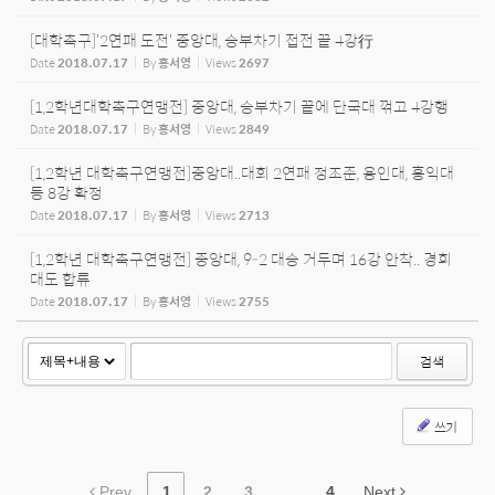
[대학축구]'2연패 도전' 중앙대, 승부차기 접전 끝 4강行
Date
2018.07.17
By
홍서영
Views
2697
[1,2학년대학축구연맹전] 중앙대, 승부차기 끝에 단국대 꺾고 4강행
Date
2018.07.17
By
홍서영
Views
2849
[1,2학년 대학축구연맹전]중앙대..대회 2연패 정조준, 용인대, 홍익대
등 8강 확정
Date
2018.07.17
By
홍서영
Views
2713
[1,2학년 대학축구연맹전] 중앙대, 9-2 대승 거두며 16강 안착.. 경희
대도 합류
Date
2018.07.17
By
홍서영
Views
2755
검색
쓰기
Prev
1
2
3
...
4
Next