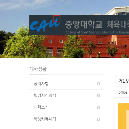
Sketchbook5, 스케치북5
Sketchbook5, 스케치북5
대학생활
개인정보
공지사항
office
행정서식양식
대학소식
학생커뮤니티