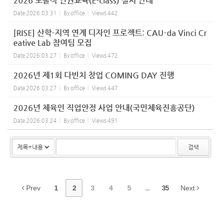
2026 포괄적 인권교육(E-class) 실시 안내
Date
2026.03.31
By
office
Views
442
[RISE] 산학-지역 연계 디자인 프로젝트: CAU-da Vinci Cr
eative Lab 참여팀 모집
Date
2026.03.27
By
office
Views
472
2026년 제1회 다빈치 창업 COMING DAY 진행
Date
2026.03.27
By
office
Views
447
2026년 체육인 직업안정 사업 안내(국민체육진흥공단)
Date
2026.03.24
By
office
Views
491
검색
Prev
1
2
3
4
5
...
35
Next