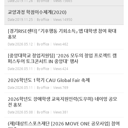
Date
2019.11.26
By
office
Views
15665
교양과정 학점이수체계(2020)
Date
2019.11.25
By
office
Views
14950
[경기RISE센터] 「기후행동 기회소득」 앱 대학생 참여 확대
홍보
Date
2026.05.12
By
office
Views
462
[중앙대학교 창업지원팀] '2026 모두의 창업 프로젝트 캠
퍼스투어 토크콘서트 IN 중앙대' 행사
Date
2026.05.11
By
office
Views
424
2026학년도 1학기 CAU Global Fair 축제
Date
2026.05.11
By
office
Views
769
2026학년도 장애학생 교육지원인력(도우미) 네이밍 공모
전 홍보
Date
2026.05.08
By
office
Views
381
(재)데상트스포츠재단 [2026 MOVE ONE 공모사업] 참여