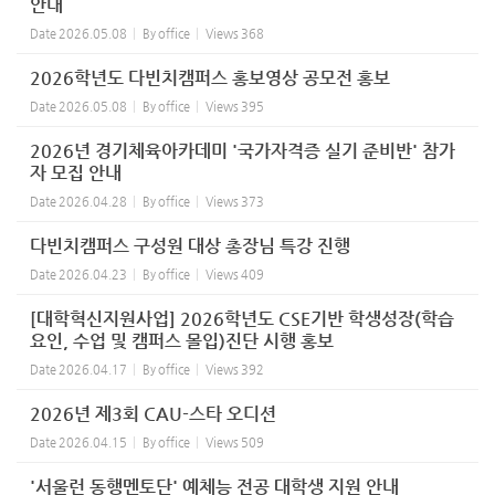
안내
Date
2026.05.08
By
office
Views
368
2026학년도 다빈치캠퍼스 홍보영상 공모전 홍보
Date
2026.05.08
By
office
Views
395
2026년 경기체육아카데미 '국가자격증 실기 준비반' 참가
자 모집 안내
Date
2026.04.28
By
office
Views
373
다빈치캠퍼스 구성원 대상 총장님 특강 진행
Date
2026.04.23
By
office
Views
409
[대학혁신지원사업] 2026학년도 CSE기반 학생성장(학습
요인, 수업 및 캠퍼스 몰입)진단 시행 홍보
Date
2026.04.17
By
office
Views
392
2026년 제3회 CAU-스타 오디션
Date
2026.04.15
By
office
Views
509
'서울런 동행멘토단' 예체능 전공 대학생 지원 안내