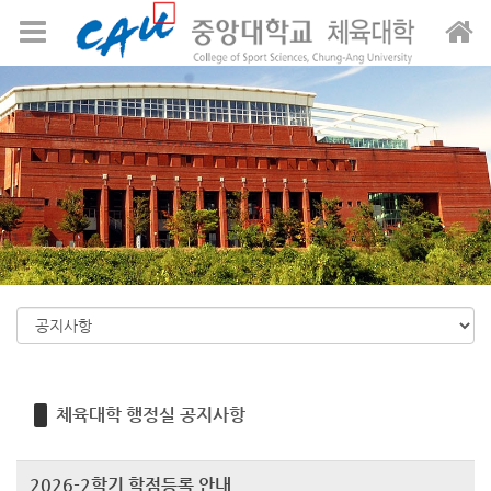
Sketchbook5, 스케치북5
Sketchbook5, 스케치북5
메뉴 건너뛰기
체육대학 행정실 공지사항
2026-2학기 학점등록 안내