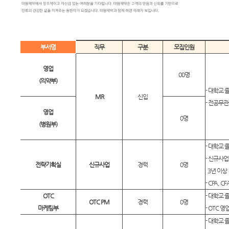
부서명
직무
구분
모집인원
영업
00명
(의약부)
- 대학교 
MR
신입
- 전공무관
영업
0명
(병원부)
- 대학교 
- 신규사업
전략기획실
신규사업
경력
0명
3년 이상
- CPA, 
OTC
- 대학교 
OTC PM
경력
0명
마케팅부
- OTC 
- 대학교 