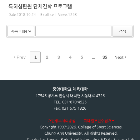
특허심판원 단체견학 프로그램
Date
2018.10.24
By
office
Views
1253
검색
Prev
1
2
3
4
5
...
35
Next
중앙대학교 체육대학
17546 경기도 안성시 대덕면 서동대로 4726
TEL. 031-670-4525
Fax. 031-675-1326
개인정보처리방침
이메일무단수집거부
Copyright 1997-2026.
College of Sport Sciences
,
Chung-Ang University.
All Rights Reserved.
Created by
Sungje, Park. Sport Informatics & Data Science Lab.