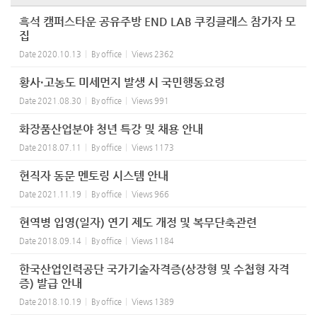
흑석 캠퍼스타운 공유주방 END LAB 쿠킹클래스 참가자 모
집
Date
2020.10.13
By
office
Views
2362
황사·고농도 미세먼지 발생 시 국민행동요령
Date
2021.08.30
By
office
Views
991
화장품산업분야 청년 특강 및 채용 안내
Date
2018.07.11
By
office
Views
1173
현직자 동문 멘토링 시스템 안내
Date
2021.11.19
By
office
Views
966
현역병 입영(일자) 연기 제도 개정 및 복무단축관련
Date
2018.09.14
By
office
Views
1184
한국산업인력공단 국가기술자격증(상장형 및 수첩형 자격
증) 발급 안내
Date
2018.10.19
By
office
Views
1389