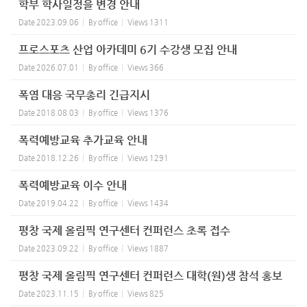
학부 학사일정을 변경 안내
Date
2023.09.06
By
office
Views
1311
프로스포츠 산업 아카데미 6기 수강생 모집 안내
Date
2026.07.01
By
office
Views
366
폭염 대응 국무총리 긴급지시
Date
2018.08.03
By
office
Views
1376
폭력예방교육 추가교육 안내
Date
2018.12.26
By
office
Views
1291
폭력예방교육 이수 안내
Date
2019.04.22
By
office
Views
1434
평창 국제 올림픽 연구센터 컨퍼런스 초록 접수
Date
2023.09.22
By
office
Views
1887
평창 국제 올림픽 연구센터 컨퍼런스 대학(원)생 참석 홍보
Date
2023.11.15
By
office
Views
825