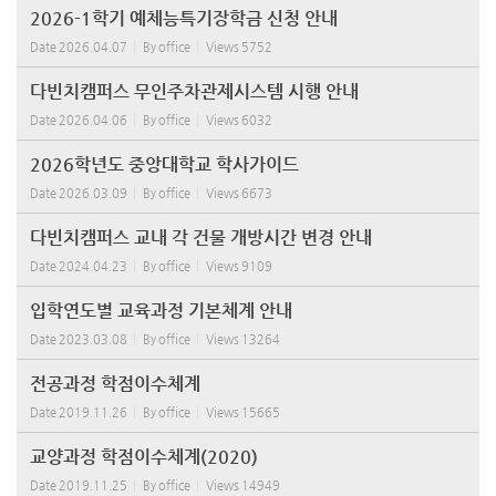
2026-1학기 예체능특기장학금 신청 안내
Date
2026.04.07
By
office
Views
5752
다빈치캠퍼스 무인주차관제시스템 시행 안내
Date
2026.04.06
By
office
Views
6032
2026학년도 중앙대학교 학사가이드
Date
2026.03.09
By
office
Views
6673
다빈치캠퍼스 교내 각 건물 개방시간 변경 안내
Date
2024.04.23
By
office
Views
9109
입학연도별 교육과정 기본체계 안내
Date
2023.03.08
By
office
Views
13264
전공과정 학점이수체계
Date
2019.11.26
By
office
Views
15665
교양과정 학점이수체계(2020)
Date
2019.11.25
By
office
Views
14949