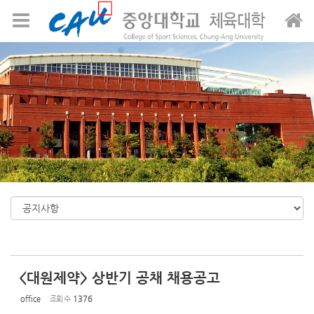
Sketchbook5, 스케치북5
Sketchbook5, 스케치북5
메뉴 건너뛰기
<대원제약> 상반기 공채 채용공고
office
조회 수
1376