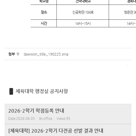
학교명
건국대학교
경희대
장소
신공학관 104호
청운관 3
시간
14시~15시
14시~
첨부
'
1
'
daewon_title_190225.png
체육대학 행정실 공지사항
2026-2학기 학점등록 안내
Date
2026.08.05
By
office
Views
95
[체육대학] 2026-2학기 다전공 선발 결과 안내