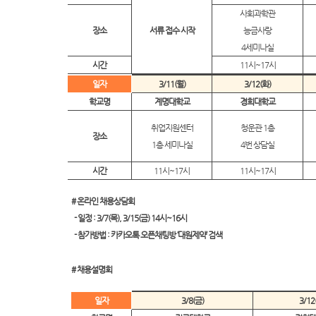
사회과학관
장소
서류 접수 시작
능금사랑
4세미나실
시간
11시~17시
일자
3/11(월)
3/12(화)
학교명
계명대학교
경희대학교
취업지원센터
청운관 1층
장소
1층 세미나실
4번 상담실
시간
11시~17시
11시~17시
# 온라인 채용상담회
- 일정 : 3/7(목), 3/15(금) 14시~16시
- 참가방법 : 카카오톡 오픈채팅방 ‘대원제약’ 검색
# 채용설명회
일자
3/8(금)
3/12