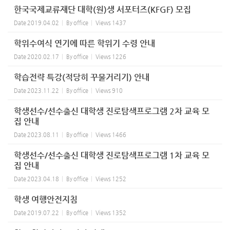
한국국제교류재단 대학(원)생 서포터즈(KFGF) 모집
Date
2019.04.02
By
office
Views
1437
학위수여식 연기에 따른 학위기 수령 안내
Date
2020.02.17
By
office
Views
1226
학습전략 특강(적당히 꾸물거리기) 안내
Date
2023.11.22
By
office
Views
910
학생선수/선수출신 대학생 진로탐색프로그램 2차 교육 모
집 안내
Date
2023.08.11
By
office
Views
1466
학생선수/선수출신 대학생 진로탐색프로그램 1차 교육 모
집 안내
Date
2023.04.18
By
office
Views
1252
학생 여행안전지침
Date
2019.07.22
By
office
Views
1352