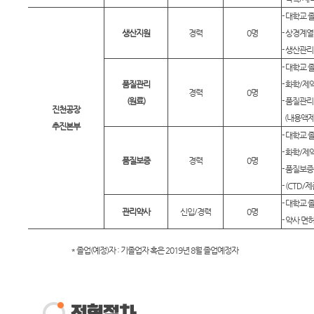
- 대학교 
생산지원
경력
0명
- 상경계
- 생산관리
- 대학교 
품질관리
- 화학/
경력
0명
(원료)
- 품질관리
진천공장
(내용액제
추진본부
- 대학교 
- 화학/
품질보증
경력
0명
- 품질보증
- (CTD
- 대학교 
관리약사
신입/경력
0명
- 약사 면
* 졸업(예정)자 : 기졸업자 혹은 2019년 8월 졸업예정자