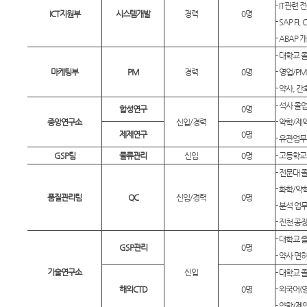
- IT관련
ICT지원부
시스템개발
경력
0명
- SAP FI
- ABAP
- 대학교 
마케팅부
PM
경력
0명
- 영업/P
- 약사, 
- 석사 졸
합성연구
0명
중앙연구소
신입/경력
- 약학/제
제제연구
0명
- 유관업무
GSP팀
물류관리
신입
0명
- 고등학교
- 전문대 
- 화학/약
품질관리팀
QC
신입/경력
0명
- 분석 업
- 진천 공
- 대학교 
GSP관리
0명
- 약사 면
기술연구소
신입
- 대학교 
해외CTD
0명
- 외국어(
- 약학/