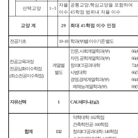
자율
공통교양
,
핵심교양을 포함하여
선택교양
1~3
이수
45
학점 범위내 자율 이수
교양 계
29
최대
45
학점 이수 인정
전공기초
10~18
학과
(
부
)
별 이수기준 별도
인문
,
사회계열학과
(
부
)
66(4
자연
,
공학계열학과
(
부
)
66(4
전공교육과정
계열별
창의
ICT
공과대학
72(4
전공심화이수학점
별도
사범대학
66(5
(
최소전공이수학점
)
경영
,
경제계열학과
(
부
)
66(4
예체능계열학과
(
부
)
69(5
자유선택
1
CAU
세미나
(1),(2)
약학대학
: 162
학점
건축학전공
: 160
학점
합계
132
창의
ICT
공과대학
: 140
학점