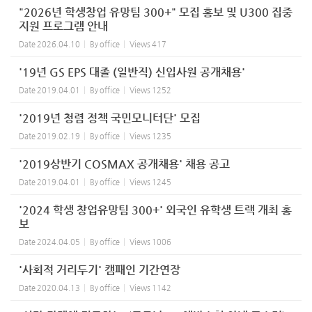
"2026년 학생창업 유망팀 300+" 모집 홍보 및 U300 집중
지원 프로그램 안내
Date
2026.04.10
By
office
Views
417
'19년 GS EPS 대졸 (일반직) 신입사원 공개채용'
Date
2019.04.01
By
office
Views
1252
'2019년 청렴 정책 국민모니터단' 모집
Date
2019.02.19
By
office
Views
1235
'2019상반기 COSMAX 공개채용' 채용 공고
Date
2019.04.01
By
office
Views
1245
'2024 학생 창업유망팀 300+' 외국인 유학생 트랙 개최 홍
보
Date
2024.04.05
By
office
Views
1006
'사회적 거리두기' 캠패인 기간연장
Date
2020.04.13
By
office
Views
1142