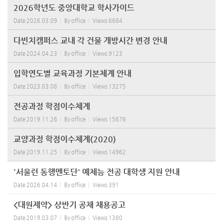
2026학년도 중앙대학교 학사가이드
Date
2026.03.09
By
office
Views
6684
다빈치캠퍼스 교내 각 건물 개방시간 변경 안내
Date
2024.04.23
By
office
Views
9123
입학연도별 교육과정 기본체계 안내
Date
2023.03.08
By
office
Views
13275
전공과정 학점이수체계
Date
2019.11.26
By
office
Views
15676
교양과정 학점이수체계(2020)
Date
2019.11.25
By
office
Views
14962
'서울런 동행멘토단' 예체능 전공 대학생 지원 안내
Date
2026.04.14
By
office
Views
391
<대원제약> 상반기 공채 채용공고
Date
2019.03.07
By
office
Views
1380