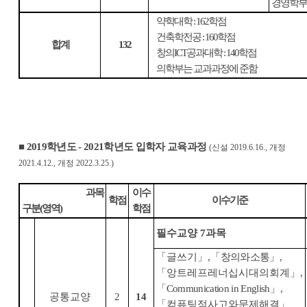
경영학부
약학대학
: 162
학점
건축학전공
: 160
학점
합계
132
창의
ICT
공과대학
: 140
학점
의학부는 교과과정에 준함
■
2019
학년도
- 2021
학년도
입학자 교육과정
(
신설
2019.6.16.,
개정
2021.4.12.,
개정
2022.3.25.)
과목
이수
학점
이수기준
구분
(
영역
)
학점
필수교양
7
과목
「
글쓰기
」
,
「
창의와소통
」
,
「
앙트레프레너십시대의회계
」
,
「
Communication in English
」
,
공통교양
2
14
「
컴퓨팅적사고와문제해결
」