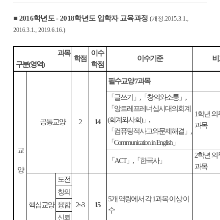
■
2016
학년도
- 2018
학년도
입학자 교육과정
(
개정
.2015.3.1.,
2016.3.1., 2019.6.16.)
과목
이수
학점
이수기준
비
구분
(
영역
)
학점
필수교양
7
과목
「
글쓰기
」
,
「
창의와소통
」
,
「
앙트레프레너십시대의회계
1
학년 의
(
회계와사회
)
」
,
공통교양
2
14
과목
「
컴퓨팅적사고와문제해결
」
,
「
Communication in English
」
교
2
학년 의
「
ACT
」
,
「
한국사
」
과목
양
도전
창의
5
개 역량에서 각
1
과목 이상 이
핵심교양
융합
2~3
15
수
신뢰