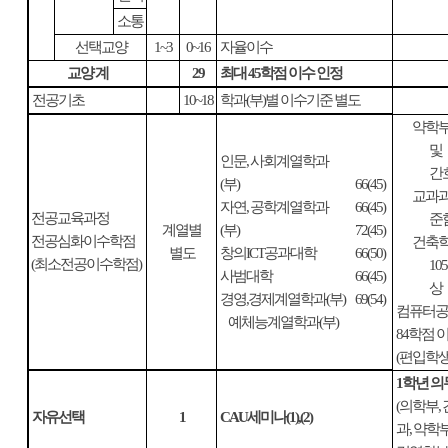
소통
선택교양
1~3
0~16
자율이수
교양 계
29
최대
45
학점 이수 인정
전공기초
10~18
학과
(
부
)
별 이수기준 별도
약학
및
인문
,
사회계열학과
간
(
부
)
66(45)
교과
자연
,
공학계열학과
66(45)
전공교육과정
준
계열별
(
부
)
72(45)
전공심화이수학점
건축
별도
창의
ICT
공과대학
66(50)
(
최소전공이수학점
)
105
사범대학
66(45)
상
경영
,
경제계열학과
(
부
)
69(54)
컴퓨터
예체능계열학과
(
부
)
84
학점 
(
편입학생
1
학년 의
(
의학부
,
자유선택
1
CAU
세미나
(1),(2)
과
,
약학