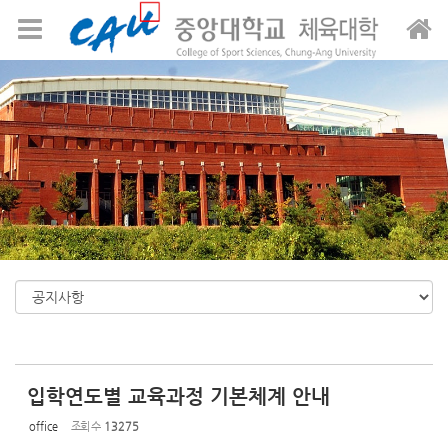
Sketchbook5, 스케치북5
Sketchbook5, 스케치북5
메뉴 건너뛰기
입학연도별 교육과정 기본체계 안내
office
조회 수
13275