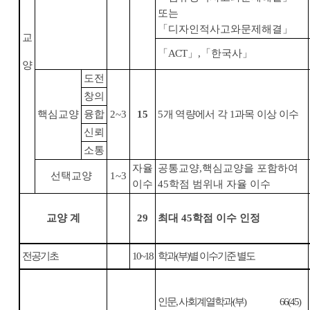
또는
「
디자인적사고와문제해결
」
교
「
ACT
」
,
「
한국사
」
양
도전
창의
핵심교양
융합
2~3
15
5
개 역량에서 각
1
과목 이상 이수
신뢰
소통
자율
공통교양
,
핵심교양을 포함하여
선택교양
1~3
이수
45
학점 범위내 자율 이수
교양 계
29
최대
45
학점 이수 인정
전공기초
10~18
학과
(
부
)
별 이수기준 별도
인문
,
사회계열학과
(
부
)
66(45)