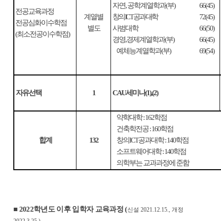
자연
,
공학계열학과
(
부
)
66(45)
전공교육과정
계열별
창의
ICT
공과대학
72(45)
전공심화이수학점
별도
사범대학
66(50)
(
최소전공이수학점
)
경영
,
경제계열학과
(
부
)
66(45)
예체능계열학과
(
부
)
69(54)
자유선택
1
CAU
세미나
(1),(2)
약학대학
: 162
학점
건축학전공
: 160
학점
합계
132
창의
ICT
공과대학
: 140
학점
소프트웨어대학
: 140
학점
의학부는 교과과정에 준함
■
2022
학년도 이후 입학자 교육과정
(
신설
2021.12.15.,
개정