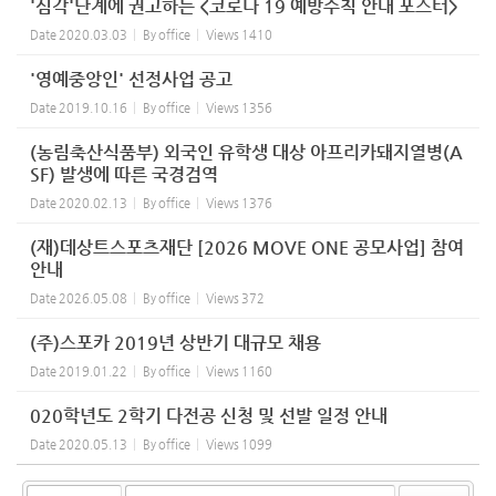
'심각'단계에 권고하는 <코로나 19 예방수칙 안내 포스터>
Date
2020.03.03
By
office
Views
1410
'영예중앙인' 선정사업 공고
Date
2019.10.16
By
office
Views
1356
(농림축산식품부) 외국인 유학생 대상 아프리카돼지열병(A
SF) 발생에 따른 국경검역
Date
2020.02.13
By
office
Views
1376
(재)데상트스포츠재단 [2026 MOVE ONE 공모사업] 참여
안내
Date
2026.05.08
By
office
Views
372
(주)스포카 2019년 상반기 대규모 채용
Date
2019.01.22
By
office
Views
1160
020학년도 2학기 다전공 신청 및 선발 일정 안내
Date
2020.05.13
By
office
Views
1099