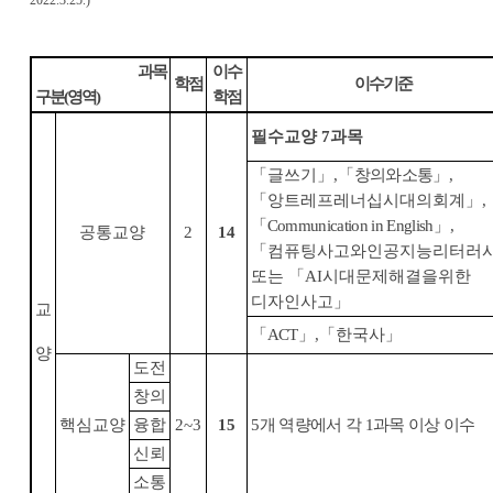
2022.3.25.)
과목
이수
학점
이수기준
구분
(
영역
)
학점
필수교양
7
과목
「
글쓰기
」
,
「
창의와소통
」
,
「
앙트레프레너십시대의회계
」
,
「
Communication in English
」
,
공통교양
2
14
「
컴퓨팅사고와인공지능리터러
또는
「
AI
시대문제해결을위한
디자인사고
」
교
「
ACT
」
,
「
한국사
」
양
도전
창의
핵심교양
융합
2~3
15
5
개 역량에서 각
1
과목 이상 이수
신뢰
소통