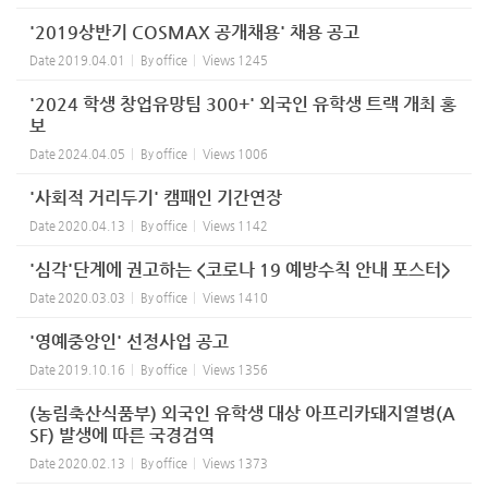
'2019상반기 COSMAX 공개채용' 채용 공고
Date
2019.04.01
By
office
Views
1245
'2024 학생 창업유망팀 300+' 외국인 유학생 트랙 개최 홍
보
Date
2024.04.05
By
office
Views
1006
'사회적 거리두기' 캠패인 기간연장
Date
2020.04.13
By
office
Views
1142
'심각'단계에 권고하는 <코로나 19 예방수칙 안내 포스터>
Date
2020.03.03
By
office
Views
1410
'영예중앙인' 선정사업 공고
Date
2019.10.16
By
office
Views
1356
(농림축산식품부) 외국인 유학생 대상 아프리카돼지열병(A
SF) 발생에 따른 국경검역
Date
2020.02.13
By
office
Views
1373