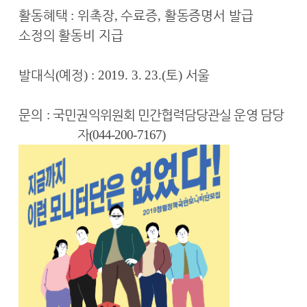
활동혜택
:
위촉장
,
수료증
,
활동증명서 발급
소정의 활동비 지급
발대식
(
예정
) : 2019. 3. 23.(
토
)
서울
문의
:
국민권익위원회 민간협력담당관실 운영 담당
자
(044-200-7167)