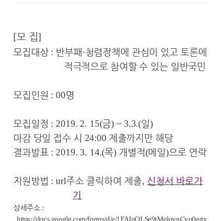
[
모 집
]
모집대상
:
반부패
·
청렴정책에 관심이 있고 토론에
적극적으로 참여할 수 있는 일반국민
모집인원
: 00
명
모집일정
: 2019. 2. 15(
금
) ~ 3.3.(
일
)
마감 당일 접수 시
24:00
제출까지만 해당
결과발표
: 2019. 3. 14.(
목
)
개별적
(
메일
)
으로 연락
지원방법
:
url
주소 클릭하여 제출
,
신청서 바로가
기
상세주소
:
https://docs.google.com/forms/d/e/1FAIpQLSe9tMqlqvuCvq0ertx