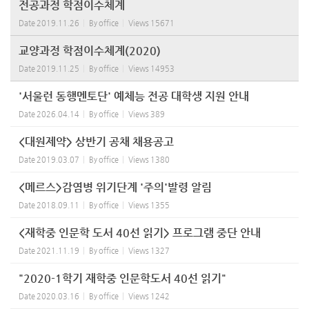
전공과정 학점이수체계
Date
2019.11.26
By
office
Views
15671
교양과정 학점이수체계(2020)
Date
2019.11.25
By
office
Views
14953
'서울런 동행멘토단' 예체능 전공 대학생 지원 안내
Date
2026.04.14
By
office
Views
389
<대원제약> 상반기 공채 채용공고
Date
2019.03.07
By
office
Views
1380
<메르스>감염병 위기단계 '주의'발령 알림
Date
2018.09.11
By
office
Views
1355
<재학중 인문학 도서 40선 읽기> 프로그램 중단 안내
Date
2021.11.19
By
office
Views
1327
"2020-1학기 재학중 인문학도서 40선 읽기"
Date
2020.03.16
By
office
Views
1242