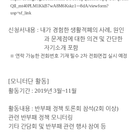
QlI_mt40PLM1KkB7wA8M6Kskz1
—
8dA/viewform?
usp=sf_link
신청서내용
:
내가 경험한 생활적폐의 사례
,
원인
과 문제점에 대한 의견 및 간단한
자기소개 포함
※
연락 가능한 전화번호 기재 필수
차 전화면접 실시 예정
2
[
모니터단 활동
]
활동기간
: 2019
년
3
월
~11
월
활동내용
:
반부패 정책 토론회 참석
(2
회 이상
)
관련 반부패 정책 모니터링
기타 간담회 및 반부패 관련 행사 참여 등