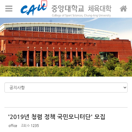
Sketchbook5, 스케치북5
Sketchbook5, 스케치북5
메뉴 건너뛰기
'2019년 청렴 정책 국민모니터단' 모집
office
조회 수
1235