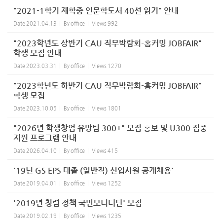
"2021-1학기 재학중 인문학도서 40선 읽기" 안내
Date
2021.04.13
By
office
Views
992
"2023학년도 상반기 CAU 직무박람회-홈커밍 JOBFAIR"
학생 모집 안내
Date
2023.03.31
By
office
Views
1270
"2023학년도 하반기 CAU 직무박람회-홈커밍 JOBFAIR"
학생 모집
Date
2023.10.05
By
office
Views
1801
"2026년 학생창업 유망팀 300+" 모집 홍보 및 U300 집중
지원 프로그램 안내
Date
2026.04.10
By
office
Views
415
'19년 GS EPS 대졸 (일반직) 신입사원 공개채용'
Date
2019.04.01
By
office
Views
1252
'2019년 청렴 정책 국민모니터단' 모집
Date
2019.02.19
By
office
Views
1235