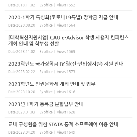
Date
2018.11.02
By
office
Views
1552
2020-1학기 특성화(코로나19특별) 장학금 지급 안내
Date
2020.08.20
By
office
Views
1564
[대학혁신지원사업] CAU e-Advisor 학생 사용자 컨퍼런스
개최 안내 및 학부생 선발
Date
2023.11.02
By
office
Views
1569
2023학년도 국가장학금II유형(신·편입생지원) 지원 안내
Date
2023.02.22
By
office
Views
1573
2023학년도 인권문화제 개최 안내 및 업무
Date
2023.10.20
By
office
Views
1616
2023년 1학기 등록금 분할납부 안내
Date
2023.01.03
By
office
Views
1628
교내 구성원을 위한 STATA 통계 소프트웨어 이용 안내
Date
2023.04.20
By
office
Views
1649