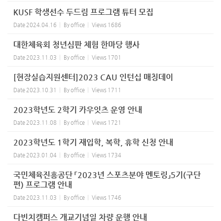
KUSF 학생선수 두드림 프로그램 튜터 모집
Date
2024.04.16
By
office
Views
1686
대한체육회 청년심판 체험 한마당 행사
Date
2023.11.03
By
office
Views
1701
[현장실습지원센터]2023 CAU 인턴십 매칭데이
Date
2023.10.31
By
office
Views
1711
2023학년도 2학기 카우잇츠 운영 안내
Date
2023.11.08
By
office
Views
1721
2023학년도 1학기 재입학, 복학, 휴학 신청 안내
Date
2023.01.04
By
office
Views
1734
국민체육진흥공단 「2023년 스포츠분야 멘토링」5기(구단
편) 프로그램 안내
Date
2023.11.03
By
office
Views
1746
다빈치캠퍼스 개교기념일 차량 운행 안내