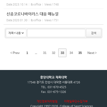
Date
2023.10.14
By
office
Views
1748
신종코로나바이러스 대응 매뉴얼
Date
2020.01.30
By
office
Views
1751
검색
Prev
1
...
31
32
33
34
35
Next
중앙대학교 체육대학
17546 경기도 안성시 대덕면 서동대로 4726
TEL. 031-670-4525
Fax. 031-675-1326
개인정보처리방침
이메일무단수집거부
Copyright 1997-2026.
College of Sport Sciences
,