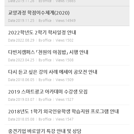
Date
2019.11.26
By
office
Views
15665
교양과정 학점이수체계(2020)
Date
2019.11.25
By
office
Views
14949
2022학년도 2학기 학사일정 안내
Date
2022.08.29
By
office
Views
1502
다빈치캠퍼스 「천원의 아침밥」 시행 안내
Date
2023.04.25
By
office
Views
1508
다시 듣고 싶은 강의 사례 에세이 공모전 안내
Date
2018.06.05
By
office
Views
1509
2019 스마트광고 아카데미 수강생 모집
Date
2019.03.07
By
office
Views
1527
2018년도 1학기 외국인유학생 학습지원 프로그램 안내
Date
2018.05.08
By
office
Views
1547
중견기업 바로알기 특강 안내 및 상담