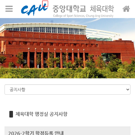
Sketchbook5, 스케치북5
Sketchbook5, 스케치북5
메뉴 건너뛰기
체육대학 행정실 공지사항
2026-2학기 학점등록 안내