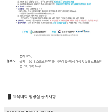
캡처.JPG
,
첨부
'
2
'
붙임1_2018 스포츠안전재단 체육대학(원)생 대상 맞춤형 스포츠안
전교육 계획.hwp
체육대학 행정실 공지사항