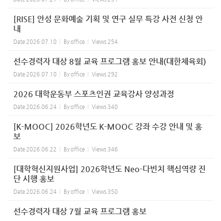
[RISE] 안성 문화예술 기획 및 연구 실무 특강 사전 신청 안
내
Date
2026.07.10
By
office
Views
254
선수경력자 대상 8월 교육 프로그램 홍보 안내(대한체육회)
Date
2026.07.10
By
office
Views
292
2026 대학운동부 스포츠인권 교육강사 양성과정
Date
2026.06.24
By
office
Views
340
[K-MOOC] 2026학년도 K-MOOC 강좌 수강 안내 및 홍
보
Date
2026.06.22
By
office
Views
346
[대학혁신지원사업] 2026학년도 Neo-다빈치 핵심역량 진
단 시행 홍보
Date
2026.06.24
By
office
Views
350
선수경력자 대상 7월 교육 프로그램 홍보