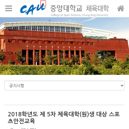
Sketchbook5, 스케치북5
Sketchbook5, 스케치북5
메뉴 건너뛰기
2018학년도 제 5차 체육대학(원)생 대상 스포
츠안전교육