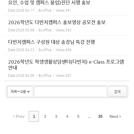
요인, 수업 및 캠퍼스 몰입)진단 시행 홍보
Date
2026.04.17
By
office
Views
391
2026학년도 다빈치캠퍼스 홍보영상 공모전 홍보
Date
2026.05.08
By
office
Views
392
다빈치캠퍼스 구성원 대상 총장님 특강 진행
Date
2026.04.23
By
office
Views
406
2026학년도 학생생활상담센터(다빈치) e-Class 프로그램
안내
Date
2026.04.06
By
office
Views
407
검색
Prev
1
2
3
4
5
...
35
Next