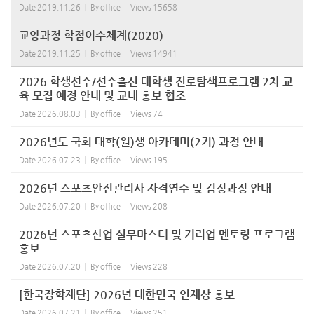
Date
2019.11.26
By
office
Views
15658
교양과정 학점이수체계(2020)
Date
2019.11.25
By
office
Views
14941
2026 학생선수/선수출신 대학생 진로탐색프로그램 2차 교
육 모집 예정 안내 및 교내 홍보 협조
Date
2026.08.03
By
office
Views
74
2026년도 국회 대학(원)생 아카데미(2기) 과정 안내
Date
2026.07.23
By
office
Views
195
2026년 스포츠안전관리사 자격연수 및 검정과정 안내
Date
2026.07.20
By
office
Views
208
2026년 스포츠산업 실무마스터 및 커리업 멘토링 프로그램
홍보
Date
2026.07.20
By
office
Views
228
[한국장학재단] 2026년 대한민국 인재상 홍보
Date
2026.07.21
By
office
Views
251