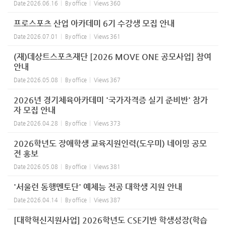
Date
2026.06.16
By
office
Views
360
프로스포츠 산업 아카데미 6기 수강생 모집 안내
Date
2026.07.01
By
office
Views
361
(재)데상트스포츠재단 [2026 MOVE ONE 공모사업] 참여
안내
Date
2026.05.08
By
office
Views
367
2026년 경기체육아카데미 '국가자격증 실기 준비반' 참가
자 모집 안내
Date
2026.04.28
By
office
Views
373
2026학년도 장애학생 교육지원인력(도우미) 네이밍 공모
전 홍보
Date
2026.05.08
By
office
Views
381
'서울런 동행멘토단' 예체능 전공 대학생 지원 안내
Date
2026.04.14
By
office
Views
387
[대학혁신지원사업] 2026학년도 CSE기반 학생성장(학습