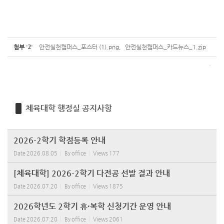
첨부
'
2
'
안전실천캠퍼스_포스터 (1).png
,
안전실천캠퍼스_카드뉴스_1.zip
체육대학 행정실 공지사항
2026-2학기 학점등록 안내
Date
2026.08.05
By
office
Views
177
[체육대학] 2026-2학기 다전공 선발 결과 안내
Date
2026.07.20
By
office
Views
1875
2026학년도 2학기 휴·복학 신청기간 운영 안내
Date
2026.07.20
By
office
Views
2061