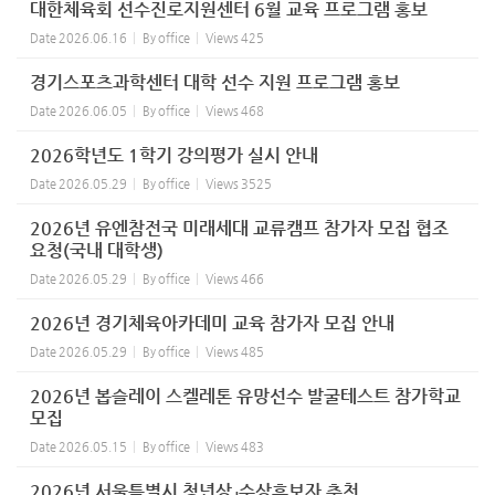
대한체육회 선수진로지원센터 6월 교육 프로그램 홍보
Date
2026.06.16
By
office
Views
425
경기스포츠과학센터 대학 선수 지원 프로그램 홍보
Date
2026.06.05
By
office
Views
468
2026학년도 1학기 강의평가 실시 안내
Date
2026.05.29
By
office
Views
3525
2026년 유엔참전국 미래세대 교류캠프 참가자 모집 협조
요청(국내 대학생)
Date
2026.05.29
By
office
Views
466
2026년 경기체육아카데미 교육 참가자 모집 안내
Date
2026.05.29
By
office
Views
485
2026년 봅슬레이 스켈레톤 유망선수 발굴테스트 참가학교
모집
Date
2026.05.15
By
office
Views
483
2026년 서울특별시 청년상」수상후보자 추천