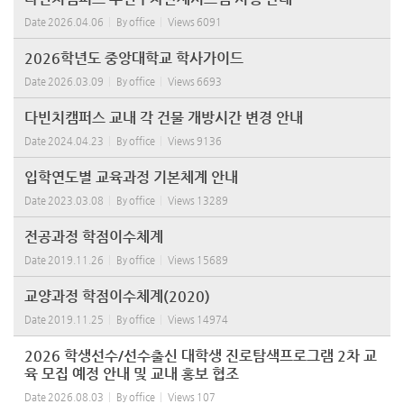
Date
2026.04.06
By
office
Views
6091
2026학년도 중앙대학교 학사가이드
Date
2026.03.09
By
office
Views
6693
다빈치캠퍼스 교내 각 건물 개방시간 변경 안내
Date
2024.04.23
By
office
Views
9136
입학연도별 교육과정 기본체계 안내
Date
2023.03.08
By
office
Views
13289
전공과정 학점이수체계
Date
2019.11.26
By
office
Views
15689
교양과정 학점이수체계(2020)
Date
2019.11.25
By
office
Views
14974
2026 학생선수/선수출신 대학생 진로탐색프로그램 2차 교
육 모집 예정 안내 및 교내 홍보 협조
Date
2026.08.03
By
office
Views
107