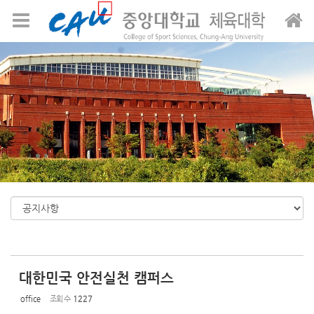
Sketchbook5, 스케치북5
Sketchbook5, 스케치북5
메뉴 건너뛰기
대한민국 안전실천 캠퍼스
office
조회 수
1227