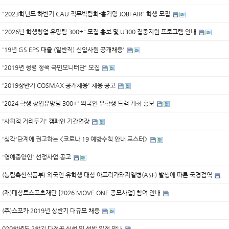
"2023학년도 하반기 CAU 직무박람회-홈커밍 JOBFAIR" 학생 모집
"2026년 학생창업 유망팀 300+" 모집 홍보 및 U300 집중지원 프로그램 안내
'19년 GS EPS 대졸 (일반직) 신입사원 공개채용'
'2019년 청렴 정책 국민모니터단' 모집
'2019상반기 COSMAX 공개채용' 채용 공고
'2024 학생 창업유망팀 300+' 외국인 유학생 트랙 개최 홍보
'사회적 거리두기' 캠패인 기간연장
'심각'단계에 권고하는 <코로나 19 예방수칙 안내 포스터>
'영예중앙인' 선정사업 공고
(농림축산식품부) 외국인 유학생 대상 아프리카돼지열병(ASF) 발생에 따른 국경검역
(재)데상트스포츠재단 [2026 MOVE ONE 공모사업] 참여 안내
(주)스포카 2019년 상반기 대규모 채용
020학년도 2학기 다전공 신청 및 선발 일정 안내