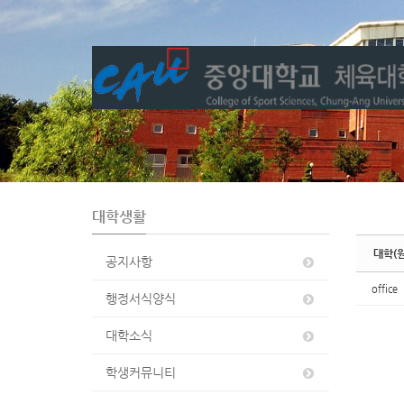
Sketchbook5, 스케치북5
Sketchbook5, 스케치북5
대학생활
대학(
공지사항
office
행정서식양식
대학소식
학생커뮤니티