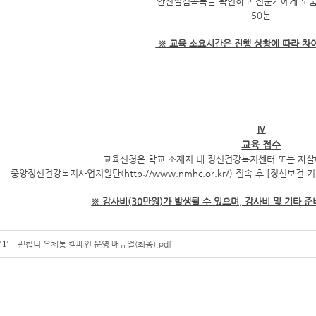
안전점검목록을 확인하고 전문가에게 도움
50분
※ 교육 소요시간은 진행 상황에 따라 차
Ⅳ
교육 접수
-교육신청은 학교 소재지 내 정신건강복지센터 또는 자살
중앙정신건강복지사업지원단(
http://www.nmhc.or.kr/
) 접속 후 [정신보건 
※ 강사비(30만원)가 발생될 수 있으며, 강사비 및 기타 
'
1
'
괜찮니 우체통 캠페인 운영 매뉴얼(최종).pdf