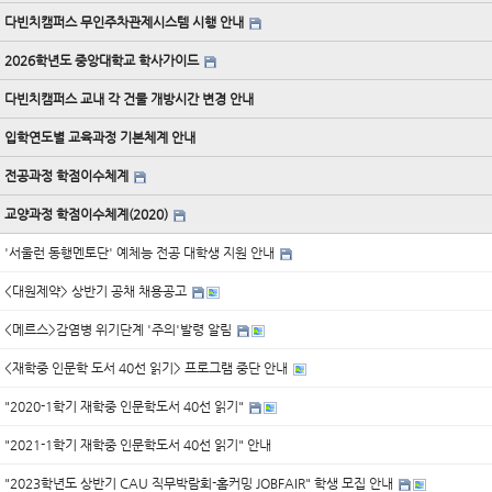
다빈치캠퍼스 무인주차관제시스템 시행 안내
2026학년도 중앙대학교 학사가이드
다빈치캠퍼스 교내 각 건물 개방시간 변경 안내
입학연도별 교육과정 기본체계 안내
전공과정 학점이수체계
교양과정 학점이수체계(2020)
'서울런 동행멘토단' 예체능 전공 대학생 지원 안내
<대원제약> 상반기 공채 채용공고
<메르스>감염병 위기단계 '주의'발령 알림
<재학중 인문학 도서 40선 읽기> 프로그램 중단 안내
"2020-1학기 재학중 인문학도서 40선 읽기"
"2021-1학기 재학중 인문학도서 40선 읽기" 안내
"2023학년도 상반기 CAU 직무박람회-홈커밍 JOBFAIR" 학생 모집 안내