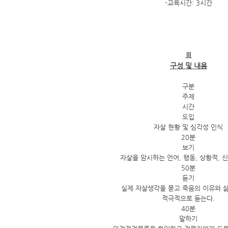
-교육시간: 3시간
Ⅲ
구성 및 내용
구분
주제
시간
도입
자살 현황 및 심각성 인식
20분
보기
자살을 암시하는 언어, 행동, 상황적, 
50분
듣기
실제 자살생각을 묻고 죽음의 이유와 
적극적으로 듣는다.
40분
말하기