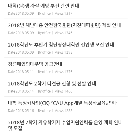
대학(원)생 자살 예방 추진 관련 안내
Date
2018.05.09
By
office
Views
1317
2018년 재난대응 안전한국훈련(지진대피훈련) 계획 안내
Date
2018.05.09
By
office
Views
1346
2018학년도 후반기 첨단영상대학원 신입생 모집 안내
Date
2018.05.09
By
office
Views
1298
청년매입임대주택 공급안내
Date
2018.05.11
By
office
Views
1376
2018학년도 2학기 다전공 신청 및 선발 안내
Date
2018.05.14
By
office
Views
1466
대학 특성화사업(CK) 『CAU App개발 특성화교육』 안내
Date
2018.05.16
By
office
Views
1288
2018년 2학기 자유학기제 수업지원인력풀 운영 계획 안내
및 모집