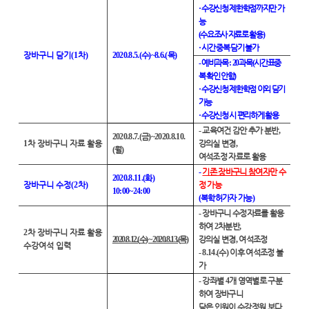
·
수강신청 제한학점까지만 가
능
(
수요조사 자료로 활용
)
·
시간 중복 담기 불가
장바구니 담기
(1
차
)
2020.8.5.(
수
)~8.6.(
목
)
-
예비과목
: 20
과목
(
시간표중
복 확인 안함
)
·
수강신청 제한학점 이외 담기
가능
·
수강신청 시 편리하게 활용
-
교육여건 감안 추가 분반
,
2020.8.7.(
금
)~2020.8.10.
1
차 장바구니 자료 활용
강의실 변경
,
(
월
)
여석조정 자료로 활용
-
기존 장바구니 참여자
만 수
2020.8.11.(
화
)
장바구니 수정
(2
차
)
정 가능
10:00~24:00
(
복학허가자 가능
)
-
장바구니 수정자료를 활용
하여
2
차분반
,
2
차 장바구니 자료 활용
2020.8.12.(
수
) ~ 2020.8.13.(
목
)
강의실 변경
,
여석조정
수강여석 입력
- 8.14.(
수
)
이후 여석조정 불
가
-
강좌별
4
개 영역별로 구분
하여 장바구니
담은 인원이 수강정원 보다