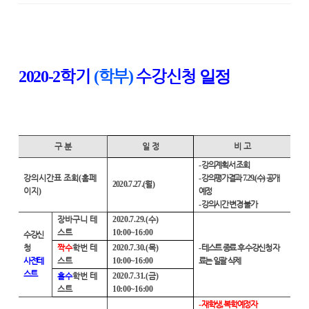
학기
학부
수강신청
2020-2
(
)
일정
구 분
일 정
비 고
-
강의계획서 조회
강의시간표 조회
(
홈페
-
강의평가결과
7.29.(
수
)
공개
2020.7.27.(
월
)
이지
)
예정
-
강의시간 변경 불가
장바구니 테
2020.7.29.(
수
)
스트
10:00~16:00
수강신
청
짝수
학번 테
2020.7.30.(
목
)
-
테스트 종료 후 수강신청 자
사전테
스트
10:00~16:00
료는 일괄 삭제
스트
홀수
학번 테
2020.7.31.(
금
)
스트
10:00~16:00
-
재학생
,
복학예정자