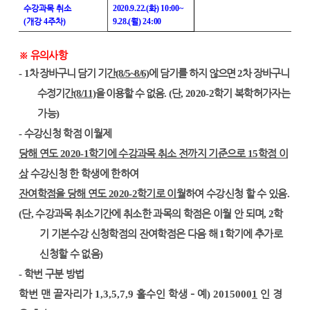
수강과목 취소
2020.9.22.(
화
) 10:00~
(
개강
4
주차
)
9.28.(
월
) 24:00
※
유의사항
-
1
차 장바구니 담기 기간
(8/5~8/6)
에 담기를 하지 않으면
2
차 장바구니
수정기간
(8/11)
을 이용할 수 없음
. (
단
, 2020-2
학기 복학허가자는
가능
)
-
수강신청 학점 이월제
당해 연도
2020-1
학기에 수강과목 취소 전까지 기준으로
15
학점 이
상
수강신청 한 학생에 한하여
잔여학점을 당해 연도
2020-2
학기로 이월
하여 수강신청 할 수 있음
.
(
단
,
수강과목 취소기간에 취소한 과목의 학점은 이월 안 되며
, 2
학
기 기본수강 신청학점의 잔여학점은 다음 해
1
학기에 추가로
신청할 수 없음
)
-
학번 구분 방법
학번 맨 끝자리가
1,3,5,7,9
홀수인 학생
–
예
) 2015000
1
인 경