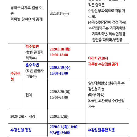
적은 영역은
장바구니자료 일괄 이
수강신청 과목으로 자동 처
관
2020.8.14.(
금
)
리 함
.
과목별 잔여여석 공개
(
수강신청기간에 정정 가능
)
※
4
개영역 구분
:
자과자학년
/
자과타학년
/
복수
,
연계
,
융
합전공
/
타학과
,
부전공
짝수학번
2020.8.18.(
화
)
(
학번 맨 끝자
10:00~18:00
리 짝수
)
마감시간
18
시
과목별 수강정원 공개
홀수학번
2020.8.19.(
수
)
(
학번 맨 끝자
수강신
10:00~18:00
리 홀수
)
청
일반대학원생 선수과목 수
강신청 가능
2020.8.20.(
목
)
전체
(
타
/
부 여석
)
10:00~24:00
외국인 교환학생 수강신청
가능
2020-2
학기 개강
2020.9.1.(
화
)
2020.9.1.(
화
) 10:00~
수강신청 정정
수강정원 통합 적용
9.7.(
월
) 24:00