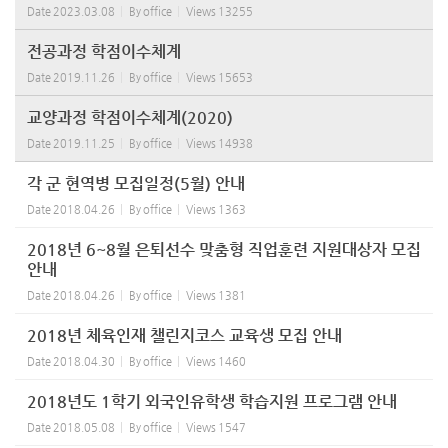
Date
2023.03.08
By
office
Views
13255
전공과정 학점이수체계
Date
2019.11.26
By
office
Views
15653
교양과정 학점이수체계(2020)
Date
2019.11.25
By
office
Views
14938
각 군 현역병 모집일정(5월) 안내
Date
2018.04.26
By
office
Views
1363
2018년 6~8월 은퇴선수 맞춤형 직업훈련 지원대상자 모집
안내
Date
2018.04.26
By
office
Views
1381
2018년 체육인재 챌린지코스 교육생 모집 안내
Date
2018.04.30
By
office
Views
1460
2018년도 1학기 외국인유학생 학습지원 프로그램 안내
Date
2018.05.08
By
office
Views
1547