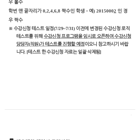
우 홀수
학번 맨 끝자리가
0,2,4,6,8
짝수인 학생
–
예
) 2015000
2
인 경
우 짝수
※
수강신청 테스트 일정
(7/29~7/31)
이전에 변경된 수강신청 로직
테스트를 위해
수강
신청 프로그램을 임시로 오픈하여 수강신청
담당자
(
직원
)
가 테스트를 진행할 예정
이오니 참고하시기 바랍
니다
. [
테스트 한 수강신청 자료는 일괄 삭제됨
]