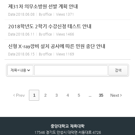
제31차 의무소방원 선발 계획 안내
Date
2018.06.08
By
office
Views
1371
2018학년도 2학기 수강신청 테스트 안내
Date
2018.06.11
By
office
Views
1466
신형 X-ray장비 설치 공사에 따른 민원 중단 안내
Date
2018.06.15
By
office
Views
1169
검색
Prev
1
2
3
4
5
...
35
Next
중앙대학교 체육대학
17546 경기도 안성시 대덕면 서동대로 4726