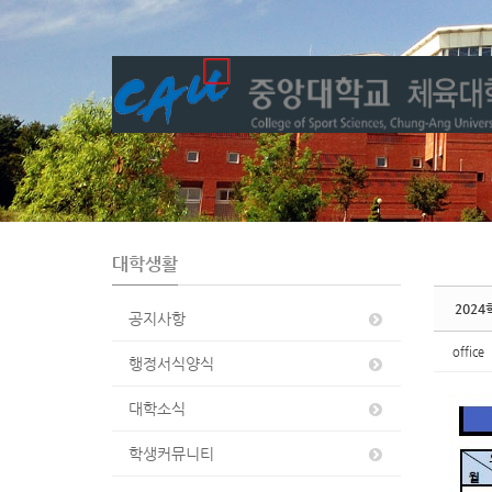
Sketchbook5, 스케치북5
Sketchbook5, 스케치북5
대학생활
202
공지사항
office
행정서식양식
대학소식
학생커뮤니티