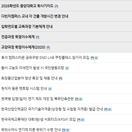
2026학년도 중앙대학교 학사가이드
다빈치캠퍼스 교내 각 건물 개방시간 변경 안내
입학연도별 교육과정 기본체계 안내
전공과정 학점이수체계
교양과정 학점이수체계(2020)
흑석 캠퍼스타운 공유주방 END LAB 쿠킹클래스 참가자 모집
황사·고농도 미세먼지 발생 시 국민행동요령
화장품산업분야 청년 특강 및 채용 안내
현직자 동문 멘토링 시스템 안내
현역병 입영(일자) 연기 제도 개정 및 복무단축관련
한국산업인력공단 국가기술자격증(상장형 및 수첩형 자격증) 발급 안내
한국국제교류재단 대학(원)생 서포터즈(KFGF) 모집
학위수여식 연기에 따른 학위기 수령 안내