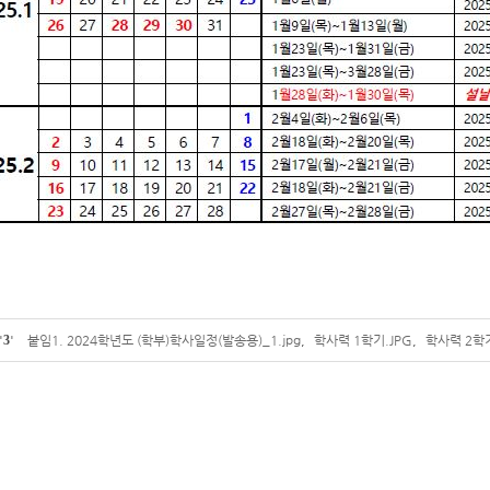
'
3
'
붙임1. 2024학년도 (학부)학사일정(발송용)_1.jpg
,
학사력 1학기.JPG
,
학사력 2학기