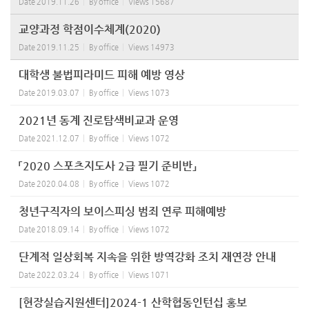
Date
2019.11.26
By
office
Views
15687
교양과정 학점이수체계(2020)
Date
2019.11.25
By
office
Views
14973
대학생 불법피라미드 피해 예방 영상
Date
2019.03.07
By
office
Views
1073
2021년 동계 진로탐색비교과 운영
Date
2021.12.07
By
office
Views
1072
「2020 스포츠지도사 2급 필기 준비반」
Date
2020.04.08
By
office
Views
1072
청년구직자의 보이스피싱 범죄 연루 피해예방
Date
2018.09.14
By
office
Views
1072
단계적 일상회복 지속을 위한 방역강화 조치 재연장 안내
Date
2022.03.24
By
office
Views
1071
[현장실습지원센터]2024-1 산학협동인턴십 홍보