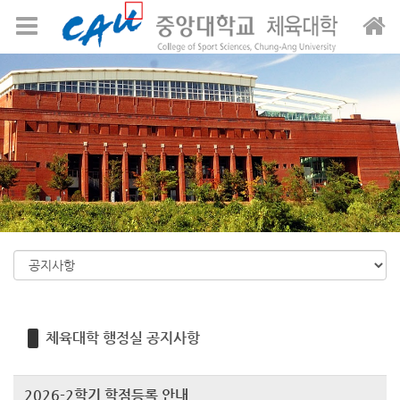
Sketchbook5, 스케치북5
Sketchbook5, 스케치북5
메뉴 건너뛰기
체육대학 행정실 공지사항
2026-2학기 학점등록 안내