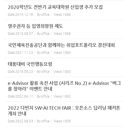
2020학년도 전반기 교육대학원 신입생 추가 모집
Date
2019.12.16
By
office
Views
1066
영주권자 등 입영희망원 제도
Date
2018.08.07
By
office
Views
1066
국민체육진흥공단과 함께하는 취업포트폴리오 경진대회
Date
2021.11.23
By
office
Views
1064
태풍대비 국민행동요령
Date
2018.08.23
By
office
Views
1063
e-Advisor 활용 촉진 사업 (시리즈 No.2) e-Advisor "버그
를 찾아라" 이벤트 안내
Date
2022.04.11
By
office
Views
1062
2022 다빈치 SW·AI TECH FAIR : 오픈소스 딥러닝 해커톤
개최 안내
Date
2022.08.03
By
office
Views
1056