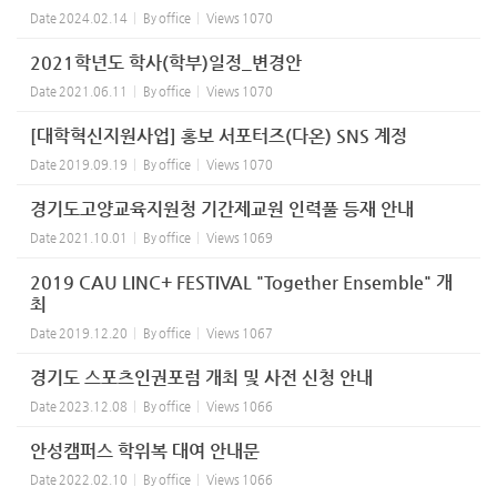
Date
2024.02.14
By
office
Views
1070
2021학년도 학사(학부)일정_변경안
Date
2021.06.11
By
office
Views
1070
[대학혁신지원사업] 홍보 서포터즈(다온) SNS 계정
Date
2019.09.19
By
office
Views
1070
경기도고양교육지원청 기간제교원 인력풀 등재 안내
Date
2021.10.01
By
office
Views
1069
2019 CAU LINC+ FESTIVAL "Together Ensemble" 개
최
Date
2019.12.20
By
office
Views
1067
경기도 스포츠인권포럼 개최 및 사전 신청 안내
Date
2023.12.08
By
office
Views
1066
안성캠퍼스 학위복 대여 안내문
Date
2022.02.10
By
office
Views
1066