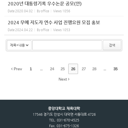
2020년 대통령기록 우수논문 공모(안)
Date
2020.04.02
By
office
Views
1056
2024 무예 지도자 연수 사업 진행요원 모집 홍보
Date
2024.04.22
By
office
Views
1053
검색
Prev
1
...
24
25
26
27
28
...
35
Next
중앙대학교 체육대학
17546 경기도 안성시 대덕면 서동대로 4726
TEL. 031-670-4525
Fax. 031-675-1326