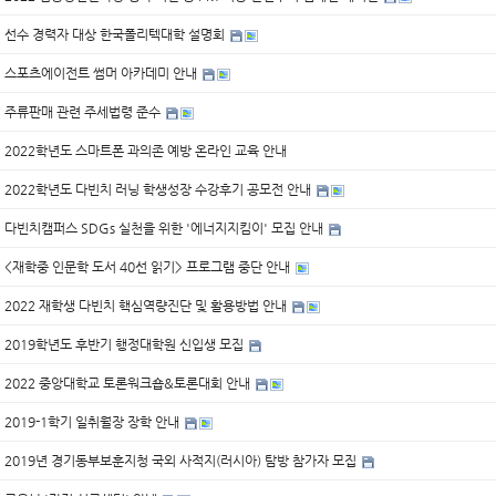
선수 경력자 대상 한국폴리텍대학 설명회
스포츠에이전트 썸머 아카데미 안내
주류판매 관련 주세법령 준수
2022학년도 스마트폰 과의존 예방 온라인 교육 안내
2022학년도 다빈치 러닝 학생성장 수강후기 공모전 안내
다빈치캠퍼스 SDGs 실천을 위한 '에너지지킴이' 모집 안내
<재학중 인문학 도서 40선 읽기> 프로그램 중단 안내
2022 재학생 다빈치 핵심역량진단 및 활용방법 안내
2019학년도 후반기 행정대학원 신입생 모집
2022 중앙대학교 토론워크숍&토론대회 안내
2019-1학기 일취월장 장학 안내
2019년 경기동부보훈지청 국외 사적지(러시아) 탐방 참가자 모집