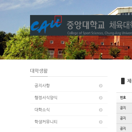
Sketchbook5, 스케치북5
Sketchbook5, 스케치북5
대학생활
체
공지사항
행정서식양식
번호
공지
대학소식
공지
학생커뮤니티
공지