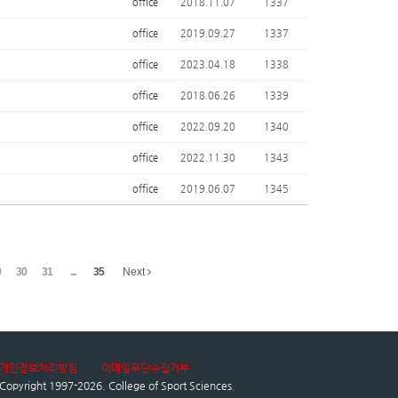
office
2018.11.07
1337
office
2019.09.27
1337
office
2023.04.18
1338
office
2018.06.26
1339
office
2022.09.20
1340
office
2022.11.30
1343
office
2019.06.07
1345
9
30
31
...
35
Next
개인정보처리방침
이메일무단수집거부
Copyright 1997-2026.
College of Sport Sciences
,