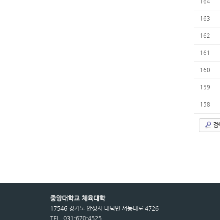
164
163
162
161
160
159
158
검
중앙대학교 체육대학
17546 경기도 안성시 대덕면 서동대로 4726
TEL. 031-670-4525