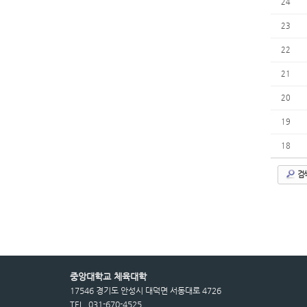
24
23
22
21
20
19
18
검
중앙대학교 체육대학
17546 경기도 안성시 대덕면 서동대로 4726
TEL. 031-670-4525