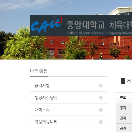
Sketchbook5, 스케치북5
Sketchbook5, 스케치북5
대학생활
체
공지사항
행정서식양식
번호
공지
대학소식
공지
학생커뮤니티
공지