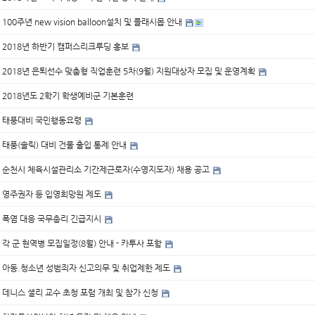
100주년 new vision balloon설치 및 플래시몹 안내
2018년 하반기 캠퍼스리크루딩 홍보
2018년 은퇴선수 맞춤형 직업훈련 5차(9월) 지원대상자 모집 및 운영계획
2018년도 2학기 학생예비군 기본훈련
태풍대비 국민행동요령
태풍(솔릭) 대비 건물 출입 통제 안내
순천시 체육시설관리소 기간제근로자(수영지도자) 채용 공고
영주권자 등 입영희망원 제도
폭염 대응 국무총리 긴급지시
각 군 현역병 모집일정(8월) 안내 - 카투사 포함
아동.청소년 성범죄자 신고의무 및 취업제한 제도
데니스 셜리 교수 초청 포럼 개최 및 참가 신청