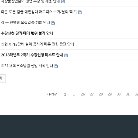
화장품산업분야 청년 특강 및 채용 안내
라돈.토론 검출 대진침대 매트리스 수거/분리/폐기
각 군 현역병 모집일정(7월) 안내
수강신청 강좌 매매 행위 불가 안내
신형 X-ray장비 설치 공사에 따른 민원 중단 안내
2018학년도 2학기 수강신청 테스트 안내
제31차 의무소방원 선발 계획 안내
색
Prev
1
...
26
27
28
29
30
31
3