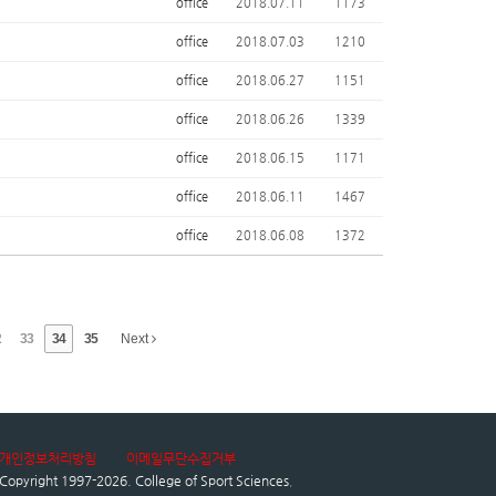
office
2018.07.11
1173
office
2018.07.03
1210
office
2018.06.27
1151
office
2018.06.26
1339
office
2018.06.15
1171
office
2018.06.11
1467
office
2018.06.08
1372
2
33
34
35
Next
개인정보처리방침
이메일무단수집거부
Copyright 1997-2026.
College of Sport Sciences
,