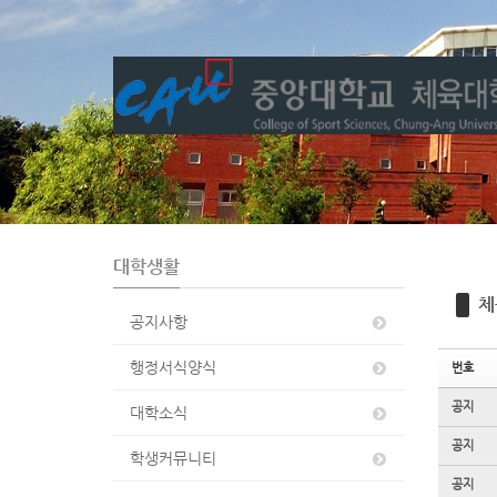
Sketchbook5, 스케치북5
Sketchbook5, 스케치북5
대학생활
체
공지사항
행정서식양식
번호
공지
대학소식
공지
학생커뮤니티
공지