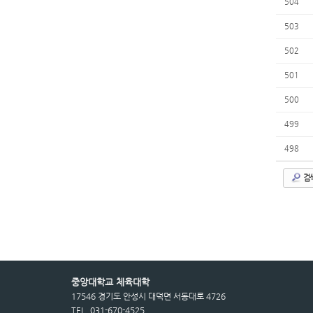
504
503
502
501
500
499
498
검
중앙대학교 체육대학
17546 경기도 안성시 대덕면 서동대로 4726
TEL. 031-670-4525