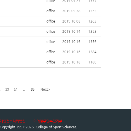
office
2019.09.27
1337
office
2019.09.28
1353
office
2019.10.08
1263
office
2019.10.14
1353
office
2019.10.16
1356
office
2019.10.16
1284
office
2019.10.18
1180
2
13
14
...
35
Next
개인정보처리방침
이메일무단수집거부
Copyright 1997-2026.
College of Sport Sciences
,