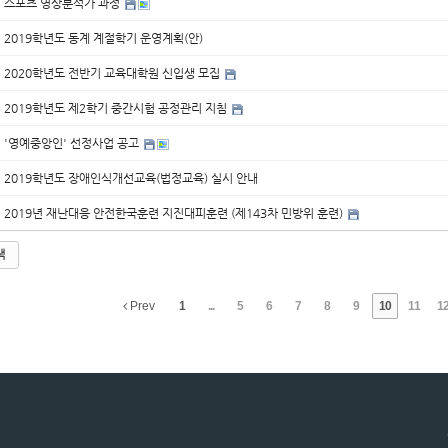
스포츠 영상분석가 과정
2019학년도 동계 계절학기 운영계획(안)
2020학년도 전반기 교육대학원 신입생 모집
2019학년도 제2학기 중간시험 공정관리 지침
'영예중앙인' 선정사업 공고
2019학년도 장애인식개선교육(법정교육) 실시 안내
2019년 재난대응 안전한국훈련 지진대피훈련 (제143차 민방위 훈련)
색
Prev
1
...
5
6
7
8
9
10
11
1