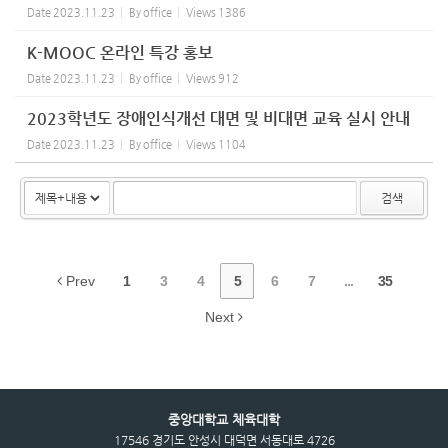
Date
2023.11.23
By
office
Views
1386
K-MOOC 온라인 특강 홍보
Date
2023.11.23
By
office
Views
912
2023학년도 장애인식개선 대면 및 비대면 교육 실시 안내
Date
2023.11.23
By
office
Views
1104
검색
Prev
1
3
4
5
6
7
...
35
Next
중앙대학교 체육대학
17546 경기도 안성시 대덕면 서동대로 4726