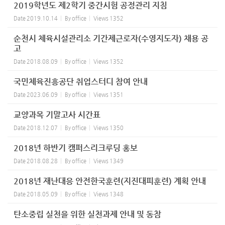
2019학년도 제2학기 중간시험 공정관리 지침
Date
2019.10.14
By
office
Views
1352
순천시 체육시설관리소 기간제근로자(수영지도자) 채용 공
고
Date
2018.08.09
By
office
Views
1352
국민체육진흥공단 취업스터디 참여 안내
Date
2023.06.09
By
office
Views
1351
교양과목 기말고사 시간표
Date
2018.12.07
By
office
Views
1350
2018년 하반기 캠퍼스리크루딩 홍보
Date
2018.08.28
By
office
Views
1349
2018년 재난대응 안전한국훈련(지진대피훈련) 계획 안내
Date
2018.05.09
By
office
Views
1348
탄소중립 실천을 위한 실천과제 안내 및 동참