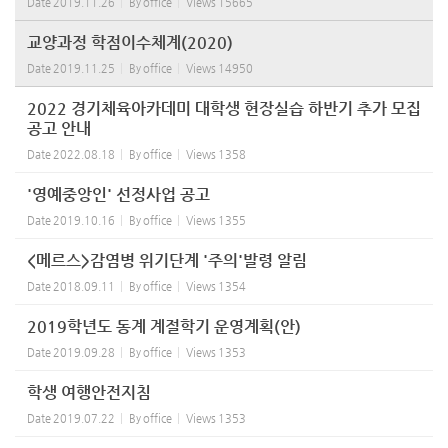
Date
2019.11.26
By
office
Views
15665
교양과정 학점이수체계(2020)
Date
2019.11.25
By
office
Views
14950
2022 경기체육아카데미 대학생 현장실습 하반기 추가 모집
공고 안내
Date
2022.08.18
By
office
Views
1358
'영예중앙인' 선정사업 공고
Date
2019.10.16
By
office
Views
1355
<메르스>감염병 위기단계 '주의'발령 알림
Date
2018.09.11
By
office
Views
1354
2019학년도 동계 계절학기 운영계획(안)
Date
2019.09.28
By
office
Views
1353
학생 여행안전지침
Date
2019.07.22
By
office
Views
1353