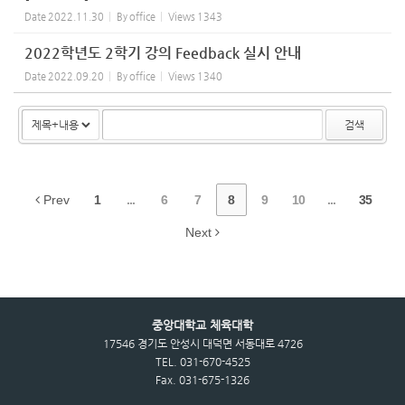
Date
2022.11.30
By
office
Views
1343
2022학년도 2학기 강의 Feedback 실시 안내
Date
2022.09.20
By
office
Views
1340
검색
Prev
1
...
6
7
8
9
10
...
35
Next
중앙대학교 체육대학
17546 경기도 안성시 대덕면 서동대로 4726
TEL. 031-670-4525
Fax. 031-675-1326