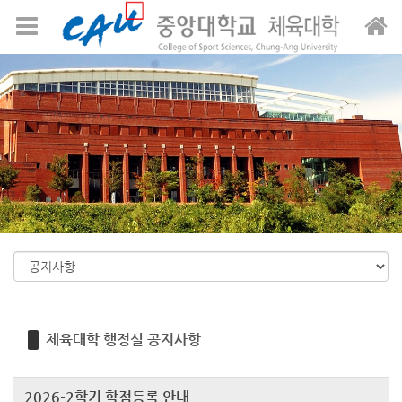
Sketchbook5, 스케치북5
Sketchbook5, 스케치북5
메뉴 건너뛰기
체육대학 행정실 공지사항
2026-2학기 학점등록 안내