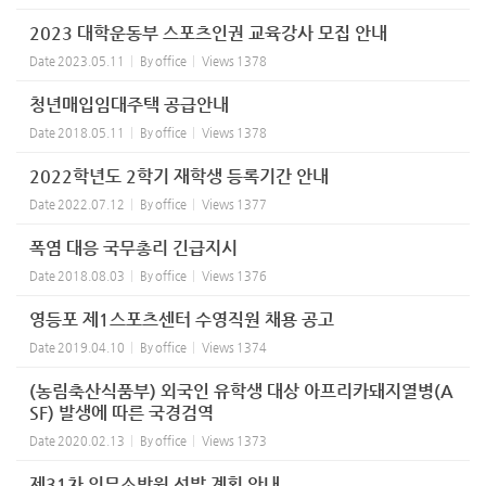
2023 대학운동부 스포츠인권 교육강사 모집 안내
Date
2023.05.11
By
office
Views
1378
청년매입임대주택 공급안내
Date
2018.05.11
By
office
Views
1378
2022학년도 2학기 재학생 등록기간 안내
Date
2022.07.12
By
office
Views
1377
폭염 대응 국무총리 긴급지시
Date
2018.08.03
By
office
Views
1376
영등포 제1스포츠센터 수영직원 채용 공고
Date
2019.04.10
By
office
Views
1374
(농림축산식품부) 외국인 유학생 대상 아프리카돼지열병(A
SF) 발생에 따른 국경검역
Date
2020.02.13
By
office
Views
1373
제31차 의무소방원 선발 계획 안내