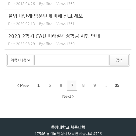
Date
2018.04.26
By
office
Views
1363
불법 다단계·방문판매 피해 신고 제보
Date
2020.02.13
By
office
Views
1361
2023-2학기 CAU 미래설계장학금 시행 안내
Date
2023.08.29
By
office
Views
1360
검색
Prev
1
5
6
7
8
9
...
35
Next
중앙대학교 체육대학
17546 경기도 안성시 대덕면 서동대로 4726