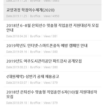
Date
2019.11.26
By
office
Views
15665
교양과정 학점이수체계(2020)
Date
2019.11.25
By
office
Views
14950
2018년 6~8월 은퇴선수 맞춤형 직업훈련 지원대상자 모집
안내
Date
2018.04.26
By
office
Views
1381
2019학년도 인터넷·스마트폰중독 예방 캠페인 안내
Date
2019.09.16
By
office
Views
1380
2019년도 여주도시관리공단 파트강사 공개모집
Date
2019.08.23
By
office
Views
1380
<대원제약> 상반기 공채 채용공고
Date
2019.03.07
By
office
Views
1379
2018년 은퇴선수 맞춤형 직업훈련 6차(10)월 지원대상자
모집
Date
2018.09.18
By
office
Views
1379