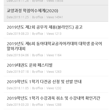
Date
2019.11.26
By
office
Views
15658
교양과정 학점이수체계(2020)
Date
2019.11.25
By
office
Views
14941
2019년도 제2회 공무직 채용(블라인드) 공고
Date
2019.08.23
By
office
Views
1213
2019년도 제6회 동아대학교공자아카데미 대학생 중국어
말하기대회
Date
2019.04.06
By
office
Views
1164
2019태권도 문화 페스티벌
Date
2019.07.18
By
office
Views
1263
2019학년도 1학기 다전공 신청 및 선발 안내
Date
2018.11.05
By
office
Views
1232
2019학년도 1학기 수강과목 취소 및 수강내역 확인기간
Date
2019.03.20
By
office
Views
1288