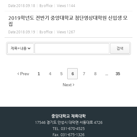
Date
2018.09.18
By
office
Views
1144
2019학년도 전반기 중앙대학교 첨단영상대학원 신입생 모
집
Date
2018.09.19
By
office
Views
1267
검색
Prev
1
4
5
6
7
8
...
35
Next
중앙대학교 체육대학
17546 경기도 안성시 대덕면 서동대로 4726
TEL. 031-670-4525
Fax. 031-675-1326