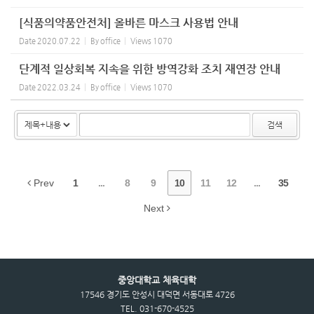
[식품의약품안전처] 올바른 마스크 사용법 안내
Date
2020.07.22
By
office
Views
1070
단계적 일상회복 지속을 위한 방역강화 조치 재연장 안내
Date
2022.03.24
By
office
Views
1070
검색
Prev
1
...
8
9
10
11
12
...
35
Next
중앙대학교 체육대학
17546 경기도 안성시 대덕면 서동대로 4726
TEL. 031-670-4525