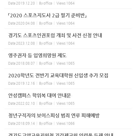
Date
2019.12.20
By
office
Views
1064
「2020 스포츠지도사 2급 필기 준비반」
Date
2020.04.08
By
office
Views
1064
경기도 스포츠인권포럼 개최 및 사전 신청 안내
Date
2023.12.08
By
office
Views
1064
영주권자 등 입영희망원 제도
Date
2018.08.07
By
office
Views
1065
2020학년도 전반기 교육대학원 신입생 추가 모집
Date
2019.12.16
By
office
Views
1065
안성캠퍼스 학위복 대여 안내문
Date
2022.02.10
By
office
Views
1065
청년구직자의 보이스피싱 범죄 연루 피해예방
Date
2018.09.14
By
office
Views
1066
경기도고양교육지원청 기간제교원 인력풀 등재 안내