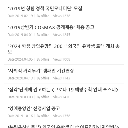
'2019년 청렴 정책 국민모니터단' 모집
Date
2019.02.19
By
office
Views
1238
'2019상반기 COSMAX 공개채용' 채용 공고
Date
2019.04.01
By
office
Views
1245
'2024 학생 창업유망팀 300+' 외국인 유학생 트랙 개최 홍
보
Date
2024.04.05
By
office
Views
1008
'사회적 거리두기' 캠패인 기간연장
Date
2020.04.13
By
office
Views
1143
'심각'단계에 권고하는 <코로나 19 예방수칙 안내 포스터>
Date
2020.03.03
By
office
Views
1410
'영예중앙인' 선정사업 공고
Date
2019.10.16
By
office
Views
1358
(농림축산식품부) 외국인 유학생 대상 아프리카돼지열병(A