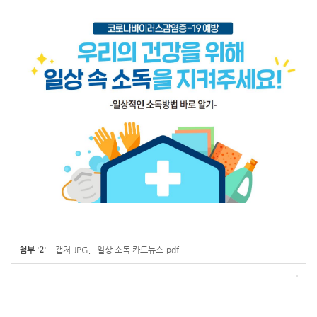
첨부
'
2
'
캡처.JPG
,
일상 소독 카드뉴스.pdf