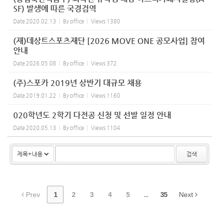
SF) 발생에 따른 국경검역
Date
2020.02.13
By
office
Views
1380
(재)데상트스포츠재단 [2026 MOVE ONE 공모사업] 참여
안내
Date
2026.05.08
By
office
Views
372
(주)스포카 2019년 상반기 대규모 채용
Date
2019.01.22
By
office
Views
1160
020학년도 2학기 다전공 신청 및 선발 일정 안내
Date
2020.05.13
By
office
Views
1104
검색
Prev
1
2
3
4
5
...
35
Next