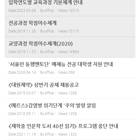
입학연도별 교육과정 기본체계 안내
Date
2023.03.08
By
office
Views
13315
전공과정 학점이수체계
Date
2019.11.26
By
office
Views
15715
교양과정 학점이수체계(2020)
Date
2019.11.25
By
office
Views
14993
'서울런 동행멘토단' 예체능 전공 대학생 지원 안내
Date
2026.04.14
By
office
Views
398
<대원제약> 상반기 공채 채용공고
Date
2019.03.07
By
office
Views
1388
<메르스>감염병 위기단계 '주의'발령 알림
Date
2018.09.11
By
office
Views
1358
<재학중 인문학 도서 40선 읽기> 프로그램 중단 안내
Date
2021.11.19
By
office
Views
1332