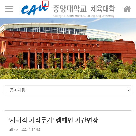
Sketchbook5, 스케치북5
Sketchbook5, 스케치북5
메뉴 건너뛰기
'사회적 거리두기' 캠패인 기간연장
office
조회 수
1143