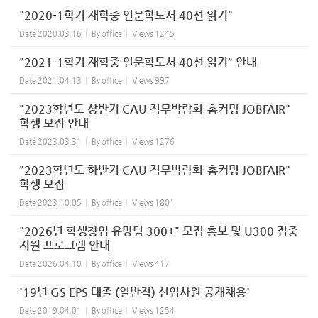
"2020-1학기 재학중 인문학도서 40선 읽기"
Date
2020.03.16
By
office
Views
1245
"2021-1학기 재학중 인문학도서 40선 읽기" 안내
Date
2021.04.13
By
office
Views
997
"2023학년도 상반기 CAU 직무박람회-홈커밍 JOBFAIR"
학생 모집 안내
Date
2023.03.31
By
office
Views
1276
"2023학년도 하반기 CAU 직무박람회-홈커밍 JOBFAIR"
학생 모집
Date
2023.10.05
By
office
Views
1801
"2026년 학생창업 유망팀 300+" 모집 홍보 및 U300 집중
지원 프로그램 안내
Date
2026.04.10
By
office
Views
417
'19년 GS EPS 대졸 (일반직) 신입사원 공개채용'
Date
2019.04.01
By
office
Views
1254