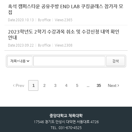
흑석 캠퍼스타운 공유주방 END LAB 쿠킹클래스 참가자 모
집
Date
2020.10.13
By
office
Views
2365
2023학년도 2학기 수강과목 취소 및 수강신청 내역 확인
안내
Date
2023.09.22
By
office
Views
2308
검색
Prev
1
2
3
4
5
...
35
Next
중앙대학교 체육대학
17546 경기도 안성시 대덕면 서동대로 4726
TEL. 031-670-4525