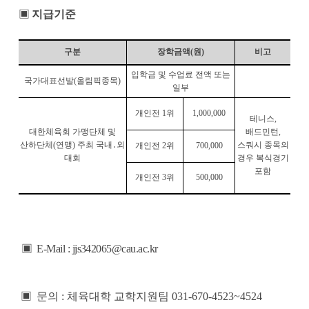
▣
지급기준
구분
장학금액
(
원
)
비고
입학금 및 수업료 전액 또는
국가대표선발
(
올림픽종목
)
일부
개인전
1
위
1,000,000
테니스
,
대한체육회 가맹단체 및
배드민턴
,
산하단체
(
연맹
)
주최 국내
․
외
스쿼시 종목의
개인전
2
위
700,000
대회
경우 복식경기
포함
개인전
3
위
500,000
▣ E-Mail : jjs342065@cau.ac.kr
▣
문의
:
체육대학 교학지원팀
031-670-4523~4524