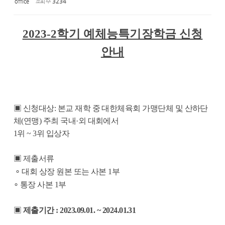
office
조회 수
3234
2023-2
학기 예체능특기장학금 신청
안내
▣
신청대상
:
본교 재학 중 대한체육회 가맹단체 및 산하단
체
(
연맹
)
주최 국내
·
외 대회에서
1
위
~ 3
위 입상자
▣
제출서류
∘
대회 상장 원본 또는 사본
1
부
∘
통장 사본
1
부
▣
제출기간
: 2023.09.01. ~ 2024.01.31