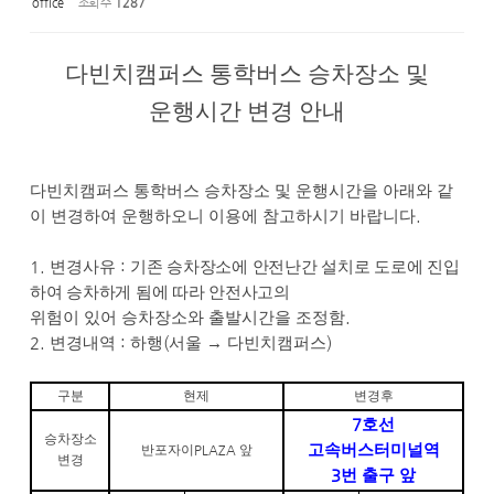
office
조회 수
1287
다빈치캠퍼스 통학버스 승차장소 및
운행시간 변경 안내
다빈치캠퍼스 통학버스 승차장소 및 운행시간을 아래와 같
이 변경하여 운행하오니 이용에 참고하시기 바랍니다
.
1.
변경사유
:
기존 승차장소에 안전난간 설치로 도로에 진입
하여 승차하게 됨에 따라 안전사고
의
위험이 있어 승차장소와 출발시간을 조정함
.
2.
변경내역
:
하행
(
서울
→
다빈치캠퍼스
)
구분
현제
변경후
7
호선
승차장소
고속버스터미널역
반포자이
PLAZA
앞
변경
3
번 출구 앞