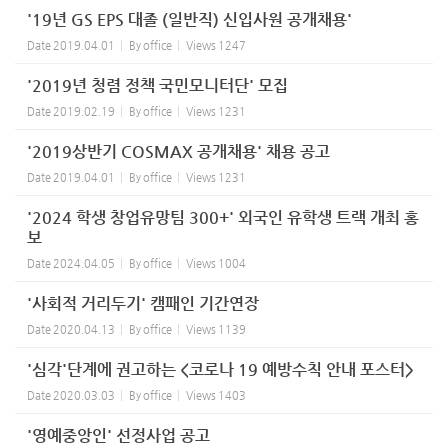
'19년 GS EPS 대졸 (일반직) 신입사원 공개채용'
Date
2019.04.01
By
office
Views
1247
'2019년 청렴 정책 국민모니터단' 모집
Date
2019.02.19
By
office
Views
1231
'2019상반기 COSMAX 공개채용' 채용 공고
Date
2019.04.01
By
office
Views
1231
'2024 학생 창업유망팀 300+' 외국인 유학생 트랙 개최 홍
보
Date
2024.04.05
By
office
Views
1004
'사회적 거리두기' 캠패인 기간연장
Date
2020.04.13
By
office
Views
1139
'심각'단계에 권고하는 <코로나 19 예방수칙 안내 포스터>
Date
2020.03.03
By
office
Views
1403
'영예중앙인' 선정사업 공고