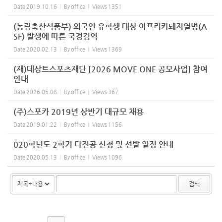
Date
2019.10.16
By
office
Views
1351
(농림축산식품부) 외국인 유학생 대상 아프리카돼지열병(A
SF) 발생에 따른 국경검역
Date
2020.02.13
By
office
Views
1369
(재)데상트스포츠재단 [2026 MOVE ONE 공모사업] 참여
안내
Date
2026.05.08
By
office
Views
367
(주)스포카 2019년 상반기 대규모 채용
Date
2019.01.22
By
office
Views
1156
020학년도 2학기 다전공 신청 및 선발 일정 안내
Date
2020.05.13
By
office
Views
1096
검색