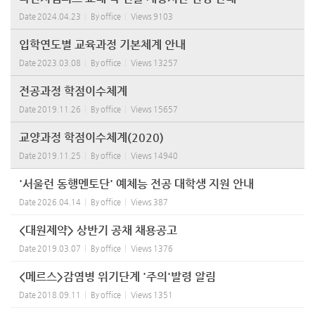
Date
2024.04.23
By
office
Views
9103
입학연도별 교육과정 기본체계 안내
Date
2023.03.08
By
office
Views
13257
전공과정 학점이수체계
Date
2019.11.26
By
office
Views
15657
교양과정 학점이수체계(2020)
Date
2019.11.25
By
office
Views
14940
'서울런 동행멘토단' 예체능 전공 대학생 지원 안내
Date
2026.04.14
By
office
Views
387
<대원제약> 상반기 공채 채용공고
Date
2019.03.07
By
office
Views
1376
<메르스>감염병 위기단계 '주의'발령 알림
Date
2018.09.11
By
office
Views
1351