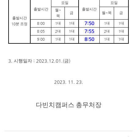
요일
요일
출발시간
출발시간
월
~
금
월
~
목
금
목
출발시간
7:50
8:00
1
대
1
대
1
대
1
대
10
분 조정
7:55
8:05
2
대
1
대
2
대
1
대
8:50
9:00
1
대
1
대
1
대
1
대
3.
시행일자
: 2023.12.01.(
금
)
2023. 11. 23.
다빈치캠퍼스 총무처장