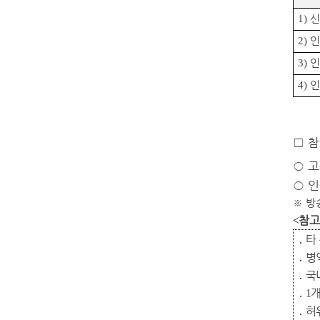
1)
2)
인
3)
4)
인
□
참
○
고
○
인
※
방
참
<
․
타
․
병
․
국
․
개
1
․
허