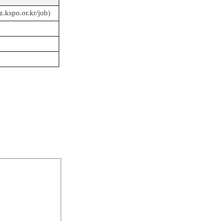
iz.kspo.or.kr/job
)