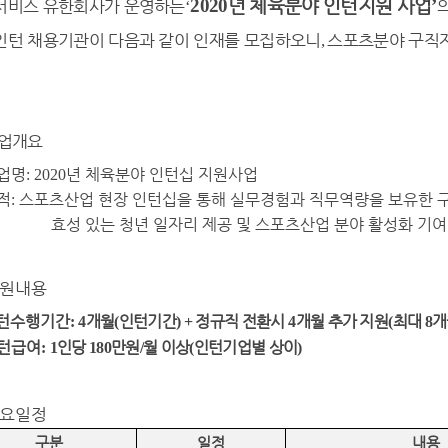
2020
년 체육분야 인턴지원 사업
’
서비스 유한회사가 운영하는
‘
인턴 채용기관이 다음과 같이 인재를 모집하오니
스포츠분야 구직자
,
업개요
업명
년 체육분야 인턴십 지원사업
: 2020
적
스포츠산업 현장 인턴십을 통해 실무경험과 직무역량을 보유한 구
:
효성 있는 청년 일자리 제공 및 스포츠산업 분야 활성화 기여
원내용
턴수행기간
개월
인턴기간
정규직 전환시
개월 추가 지원
최대
개
:
4
(
) +
4
(
8
턴급여
인당
만원
월 이상
인턴기업별 상이
:
1
180
/
(
)
요일정
구분
일정
내용