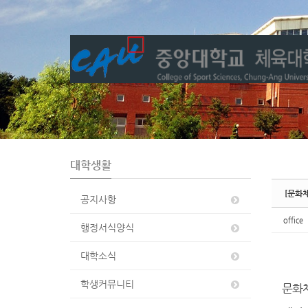
Sketchbook5, 스케치북5
Sketchbook5, 스케치북5
대학생활
[문화
공지사항
office
행정서식양식
대학소식
학생커뮤니티
문화