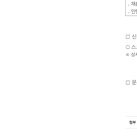
․
채
․
인
□
신
○
스
※
상
□
문
첨부