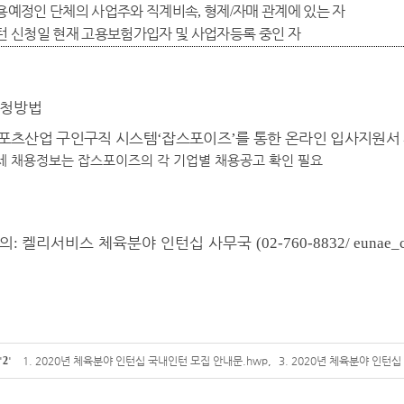
용예정인 단체의 사업주와 직계비속
형제
자매 관계에 있는 자
,
/
턴 신청일 현재 고용보험가입자 및 사업자등록 중인 자
청방법
포츠산업 구인구직 시스템
잡스포이즈
를 통한 온라인 입사지원서
‘
’
세 채용정보는 잡스포이즈의 각 기업별 채용공고 확인 필요
의
켈리서비스 체육분야 인턴십 사무국
:
(02-760-8832/ eunae_
'
2
'
1. 2020년 체육분야 인턴십 국내인턴 모집 안내문.hwp
,
3. 2020년 체육분야 인턴십