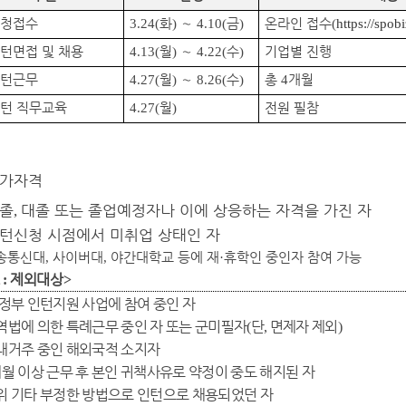
신청접수
3.24(
화
)
∼
4.10(
금
)
온라인 접수
(
https://spob
턴면접 및 채용
4.13(
월
)
∼
4.22(
수
)
기업별 진행
인턴근무
4.27(
월
)
∼
8.26(
수
)
총
4
개월
턴 직무교육
4.27(
월
)
전원 필참
가자격
졸
대졸 또는 졸업예정자나 이에 상응하는 자격을 가진 자
,
턴신청 시점에서 미취업 상태인 자
송통신대
,
사이버대
,
야간대학교 등에 재
·
휴학인 중인자 참여 가능
고
제외대상
:
>
 정부 인턴지원 사업에 참여 중인 자
역법에 의한 특례근무 중인 자 또는 군미필자
단
면제자 제외
(
,
)
내거주 중인 해외국적 소지자
월 이상 근무 후 본인 귀책사유로 약정이 중도 해지된 자
위 기타 부정한 방법으로 인턴으로 채용되었던 자