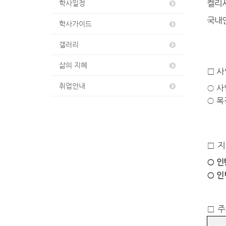
켈리
학사일정
국내
학사가이드
갤러리
삶의 지혜
□
사
취업안내
○
사
○
목
□
지
○
인
○
인
□
주